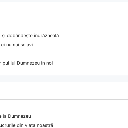
at și dobândește îndrăzneală
, ci numai sclavi
hipul lui Dumnezeu în noi
 de la Dumnezeu
crurile din viața noastră