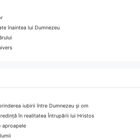
or
ate înaintea lui Dumnezeu
ărului
nivers
prinderea iubirii între Dumnezeu și om
dință în realitatea Întrupării lui Hristos
e aproapele
lumii