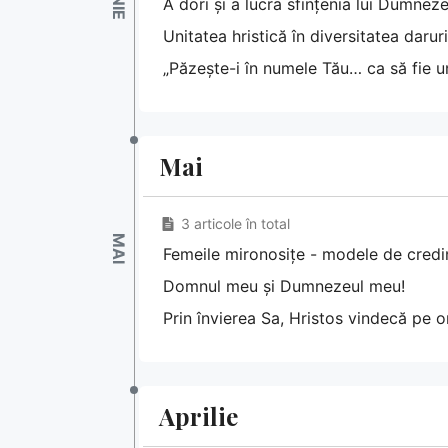
A dori și a lucra sfințenia lui Dumnez
Unitatea hristică în diversitatea darur
„Păzește-i în numele Tău… ca să fie 
Mai
3 articole în total
Femeile mironosițe - modele de credin
Domnul meu și Dumnezeul meu!
Prin învierea Sa, Hristos vindecă pe 
Aprilie