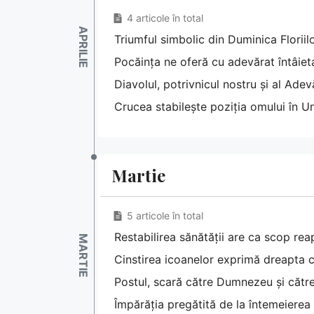
4 articole în total
Triumful simbolic din Duminica Floriil
Pocăința ne oferă cu adevărat întâiet
Diavolul, potrivnicul nostru și al Adev
Crucea stabilește poziția omului în U
Martie
5 articole în total
Restabilirea sănătății are ca scop rea
Cinstirea icoanelor exprimă dreapta cre
Postul, scară către Dumnezeu și cătr
Împărăția pregătită de la întemeierea 