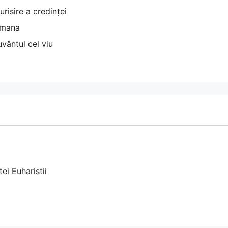
risire a credinței
omana
vântul cel viu
tei Euharistii