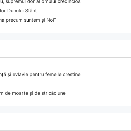
eu, supremul dor al omului credincios
ilor Duhului Sfânt
una precum suntem și Noi”
ță și evlavie pentru femeile creștine
om de moarte și de stricăciune