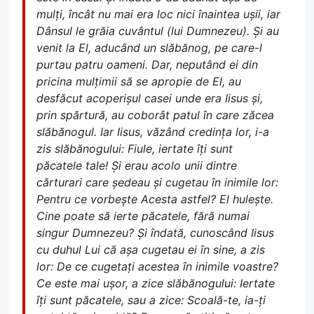
mulți, încât nu mai era loc nici înaintea ușii, iar
Dânsul le grăia cuvântul (lui Dumnezeu). Și au
venit la El, aducând un slăbănog, pe care-l
purtau patru oameni. Dar, neputând ei din
pricina mulțimii să se apropie de El, au
desfăcut acoperișul casei unde era Iisus și,
prin spărtură, au coborât patul în care zăcea
slăbănogul. Iar Iisus, văzând credința lor, i-a
zis slăbănogului: Fiule, iertate îți sunt
păcatele tale! Și erau acolo unii dintre
cărturari care ședeau și cugetau în inimile lor:
Pentru ce vorbește Acesta astfel? El hulește.
Cine poate să ierte păcatele, fără numai
singur Dumnezeu? Și îndată, cunoscând Iisus
cu duhul Lui că așa cugetau ei în sine, a zis
lor: De ce cugetați acestea în inimile voastre?
Ce este mai ușor, a zice slăbănogului: Iertate
îți sunt păcatele, sau a zice: Scoală-te, ia-ți