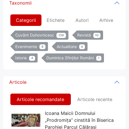
Taxonomii
Categorii
Etichete
Autori
Arhive
Cuvânt Duhovnicesc
Revistă
139
10
Evenimente
Actualitate
9
4
Istorie
Duminica Sfinților Români
4
1
Articole
Articole recomandate
Articole recente
Icoana Maicii Domnului
„Prodromița” cinstită în Biserica
Parohiei Parcul Călărași