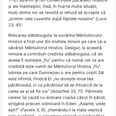
1-12) suferim și noi consecințele păcatelor noastre
și ale înaintașilor, însă, în foarte multe situații,
mulți dintre noi se revoltă și refuză să accepte că
„primim cele cuvenite după faptele noastre”
(
Luca
23, 41).
Ridicarea slăbănogului la cuvântul Mântuitorului
Hristos a fost una din multele minuni pe care Le-a
săvârșit Mântuitorul Hristos. Desigur, la această
minune a contribuit credința slăbănogului, că de
aceea îl numește „fiu” pentru că numai cel ce are
credință este numit de Mântuitorul Hristos „fiu”.
Iubirea pe care Dumnezeu o are pentru copiii Săi
este infinită, fiindcă El
„nu dorește moartea
păcătosului, ci ca păcătosul să se întoarcă de la
calea sa și să fie viu”
(
Iezechiel
33, 11). Părintele
ceresc își caută cu ardoare copilul căzut în păcat,
strigând precum odinioară în Eden:
„Adame, unde
ești?”
(
Facere
3, 9), chemându-l la viața veșnică