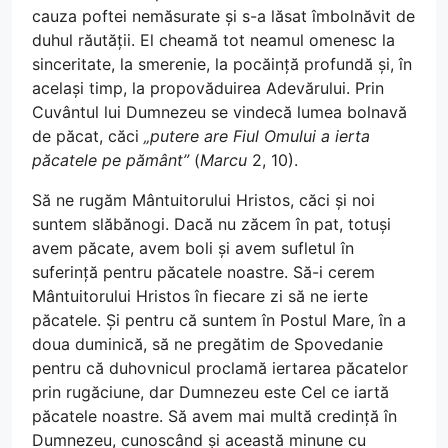
cauza poftei nemăsurate și s-a lăsat îmbolnăvit de
duhul răutății. El cheamă tot neamul omenesc la
sinceritate, la smerenie, la pocăință profundă și, în
același timp, la propovăduirea Adevărului. Prin
Cuvântul lui Dumnezeu se vindecă lumea bolnavă
de păcat, căci
„putere are Fiul Omului a ierta
păcatele pe pământ”
(
Marcu
2, 10).
Să ne rugăm Mântuitorului Hristos, căci și noi
suntem slăbănogi. Dacă nu zăcem în pat, totuși
avem păcate, avem boli și avem sufletul în
suferință pentru păcatele noastre. Să-i cerem
Mântuitorului Hristos în fiecare zi să ne ierte
păcatele. Și pentru că suntem în Postul Mare, în a
doua duminică, să ne pregătim de Spovedanie
pentru că duhovnicul proclamă iertarea păcatelor
prin rugăciune, dar Dumnezeu este Cel ce iartă
păcatele noastre. Să avem mai multă credință în
Dumnezeu, cunoscând și această minune cu