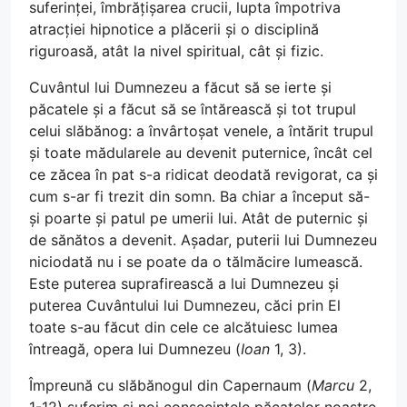
suferinței, îmbrățișarea crucii, lupta împotriva
atracției hipnotice a plăcerii și o disciplină
riguroasă, atât la nivel spiritual, cât și fizic.
Cuvântul lui Dumnezeu a făcut să se ierte și
păcatele și a făcut să se întărească și tot trupul
celui slăbănog: a învârtoșat venele, a întărit trupul
și toate mădularele au devenit puternice, încât cel
ce zăcea în pat s-a ridicat deodată revigorat, ca și
cum s-ar fi trezit din somn. Ba chiar a început să-
și poarte și patul pe umerii lui. Atât de puternic și
de sănătos a devenit. Așadar, puterii lui Dumnezeu
niciodată nu i se poate da o tălmăcire lumească.
Este puterea suprafirească a lui Dumnezeu și
puterea Cuvântului lui Dumnezeu, căci prin El
toate s-au făcut din cele ce alcătuiesc lumea
întreagă, opera lui Dumnezeu (
Ioan
1, 3).
Împreună cu slăbănogul din Capernaum (
Marcu
2,