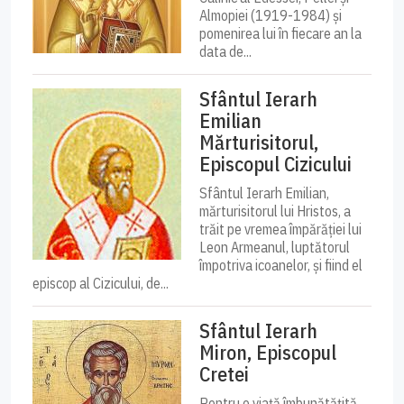
Almopiei (1919-1984) și
pomenirea lui în fiecare an la
data de...
Sfântul Ierarh
Emilian
Mărturisitorul,
Episcopul Cizicului
Sfântul Ierarh Emilian,
mărturisitorul lui Hristos, a
trăit pe vremea împărăției lui
Leon Armeanul, luptătorul
împotriva icoanelor, și fiind el
episcop al Cizicului, de...
Sfântul Ierarh
Miron, Episcopul
Cretei
Pentru o viață îmbunătățită