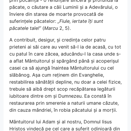
prin pocăință - o renunțare sinceră și profundă la
păcate, o căutare a căii Luminii și a Adevărului, o
înviere din starea de moarte provocată de
suferințele păcatelor:
„Fiule, iertate îți sunt
păcatele tale!”
(
Marcu
2, 5).
A contribuit, desigur, și credința celor patru
prieteni ai săi care au venit să-l ia de acasă, cu tot
cu patul în care zăcea, aducându-l la casa unde s-
a aflat Mântuitorul și spărgând până și acoperișul
casei ca să ajungă înaintea Mântuitorului cu cel
slăbănog. Așa cum reținem din Evanghelie,
restabilirea sănătății depline, nu doar a celei fizice,
trebuie să aibă drept scop recăpătarea legăturii
iubitoare dintre om și Dumnezeu. Ea constă în
restaurarea prin smerenie a naturii umane căzute,
din cauza mândriei, în robia păcatului și a morții.
Mântuitorul lui Adam și al nostru, Domnul Iisus
Hristos vindecă pe cel care a suferit odinioară din