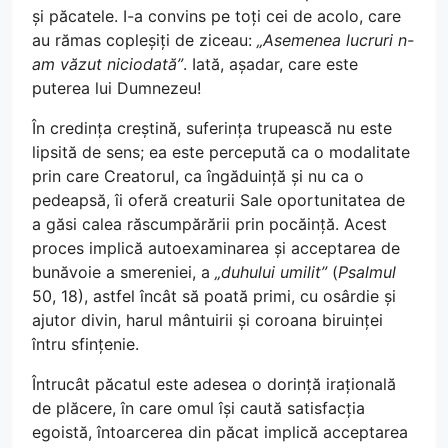
și păcatele. I-a convins pe toți cei de acolo, care
au rămas copleșiți de ziceau:
„Asemenea lucruri n-
am văzut niciodată”
. Iată, așadar, care este
puterea lui Dumnezeu!
În credința creștină, suferința trupească nu este
lipsită de sens; ea este percepută ca o modalitate
prin care Creatorul, ca îngăduință și nu ca o
pedeapsă, îi oferă creaturii Sale oportunitatea de
a găsi calea răscumpărării prin pocăință. Acest
proces implică autoexaminarea și acceptarea de
bunăvoie a smereniei, a
„duhului umilit”
(
Psalmul
50, 18), astfel încât să poată primi, cu osârdie și
ajutor divin, harul mântuirii și coroana biruinței
întru sfințenie.
Întrucât păcatul este adesea o dorință irațională
de plăcere, în care omul își caută satisfacția
egoistă, întoarcerea din păcat implică acceptarea