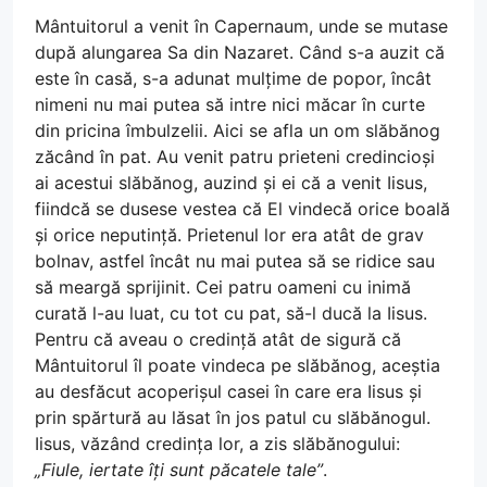
Mântuitorul a venit în Capernaum, unde se mutase
după alungarea Sa din Nazaret. Când s-a auzit că
este în casă, s-a adunat mulțime de popor, încât
nimeni nu mai putea să intre nici măcar în curte
din pricina îmbulzelii. Aici se afla un om slăbănog
zăcând în pat. Au venit patru prieteni credincioși
ai acestui slăbănog, auzind și ei că a venit Iisus,
fiindcă se dusese vestea că El vindecă orice boală
și orice neputință. Prietenul lor era atât de grav
bolnav, astfel încât nu mai putea să se ridice sau
să meargă sprijinit. Cei patru oameni cu inimă
curată l-au luat, cu tot cu pat, să-l ducă la Iisus.
Pentru că aveau o credință atât de sigură că
Mântuitorul îl poate vindeca pe slăbănog, aceștia
au desfăcut acoperișul casei în care era Iisus și
prin spărtură au lăsat în jos patul cu slăbănogul.
Iisus, văzând credința lor, a zis slăbănogului:
„Fiule, iertate îți sunt păcatele tale”
.