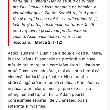
patul tău și umblă? Dar ca să știți că putere
are Fiul Omului a ierta păcatele pe pământ, a
zis slăbănogului: Zic ție: Scoală-te, ia-ți patul
tău și mergi la casa ta! Și s-a ridicat îndată și,
luându-și patul, a ieșit înaintea tuturor, încât
erau toți uimiți și slăveau pe Dumnezeu,
zicând: Asemenea lucruri n-am văzut
niciodată.”
(
Marcu
2, 1-12
)
Astăzi suntem în Duminica a doua a Postului Mare,
în care Sfânta Evanghelie ne prezintă o minune
atât de grăitoare, prin care Mântuitorul Hristos se
arată Dumnezeu adevărat, mai ales prin faptul că
vindecă, dar iartă și păcatele. Ni se arată o
strânsă legătură între boală și păcat. Prin căderea
în păcat a primilor oameni și, prin extensie, a
întregii umanități, toți fiii lui Adam poartă
consecințele separării de Dumnezeu: boala,
suferința și moartea.