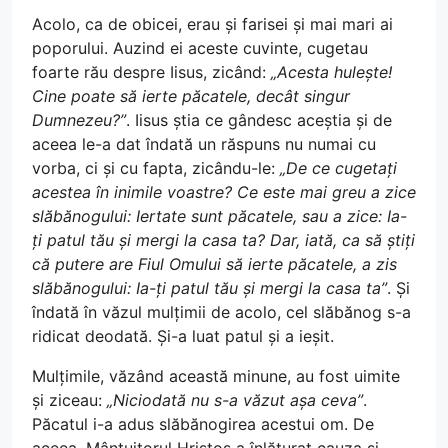
Acolo, ca de obicei, erau și farisei și mai mari ai
poporului. Auzind ei aceste cuvinte, cugetau
foarte rău despre Iisus, zicând:
„Acesta hulește!
Cine poate să ierte păcatele, decât singur
Dumnezeu?”
. Iisus știa ce gândesc aceștia și de
aceea le-a dat îndată un răspuns nu numai cu
vorba, ci și cu fapta, zicându-le:
„De ce cugetați
acestea în inimile voastre? Ce este mai greu a zice
slăbănogului: Iertate sunt păcatele, sau a zice: Ia-
ți patul tău și mergi la casa ta? Dar, iată, ca să știți
că putere are Fiul Omului să ierte păcatele, a zis
slăbănogului: Ia-ți patul tău și mergi la casa ta”
. Și
îndată în văzul mulțimii de acolo, cel slăbănog s-a
ridicat deodată. Și-a luat patul și a ieșit.
Mulțimile, văzând această minune, au fost uimite
și ziceau:
„Niciodată nu s-a văzut așa ceva”
.
Păcatul i-a adus slăbănogirea acestui om. De