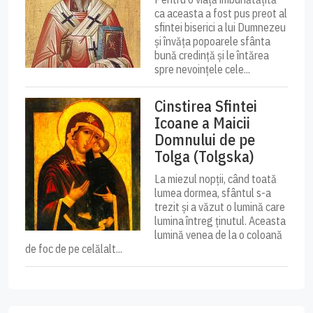
ca aceasta a fost pus preot al
sfintei biserici a lui Dumnezeu
și învăța popoarele sfânta
bună credință și le întărea
spre nevoințele cele...
Cinstirea Sfintei
Icoane a Maicii
Domnului de pe
Tolga (Tolgska)
La miezul nopții, când toată
lumea dormea, sfântul s-a
trezit și a văzut o lumină care
lumina întreg ținutul. Aceasta
lumină venea de la o coloană
de foc de pe celălalt...