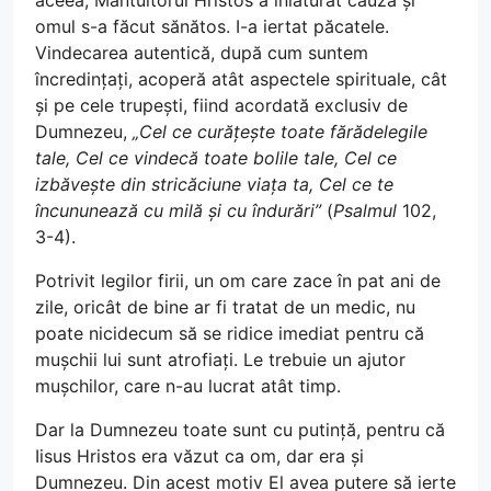
aceea, Mântuitorul Hristos a înlăturat cauza și
omul s-a făcut sănătos. I-a iertat păcatele.
Vindecarea autentică, după cum suntem
încredințați, acoperă atât aspectele spirituale, cât
și pe cele trupești, fiind acordată exclusiv de
Dumnezeu,
„Cel ce curățește toate fărădelegile
tale, Cel ce vindecă toate bolile tale, Cel ce
izbăvește din stricăciune viața ta, Cel ce te
încununează cu milă și cu îndurări”
(
Psalmul
102,
3-4).
Potrivit legilor firii, un om care zace în pat ani de
zile, oricât de bine ar fi tratat de un medic, nu
poate nicidecum să se ridice imediat pentru că
mușchii lui sunt atrofiați. Le trebuie un ajutor
mușchilor, care n-au lucrat atât timp.
Dar la Dumnezeu toate sunt cu putință, pentru că
Iisus Hristos era văzut ca om, dar era și
Dumnezeu. Din acest motiv El avea putere să ierte