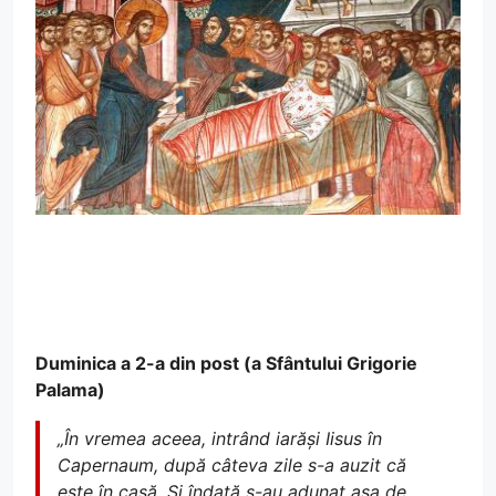
Duminica a 2-a din post (a Sfântului Grigorie
Palama)
„În vremea aceea, intrând iarăși Iisus în
Capernaum, după câteva zile s-a auzit că
este în casă. Și îndată s-au adunat așa de