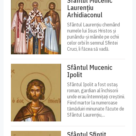
Sfântul Mucenic
Laurențiu
Arhidiaconul
Sfântul Laurențiu chemând
numele lui Iisus Hristos și
punându-și mâinile pe ochii
celor orbi în semnul Sfintei
Cruci, îi făcea să vadă.
Sfântul Mucenic
Ipolit
Sfântul Ipolit a fost ostaș
roman, gardian al închisorii
unde erau întemnițați creștinii.
Fiind martor la numeroase
tămăduiri minunate făcute de
Sfântul Laurențiu,...
Sfântul Sfințit