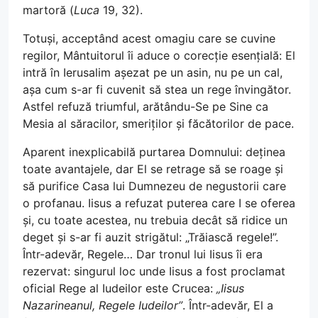
martoră (
Luca
19, 32).
Totuși, acceptând acest omagiu care se cuvine
regilor, Mântuitorul îi aduce o corecție esențială: El
intră în Ierusalim așezat pe un asin, nu pe un cal,
așa cum s-ar fi cuvenit să stea un rege învingător.
Astfel refuză triumful, arătându-Se pe Sine ca
Mesia al săracilor, smeriților și făcătorilor de pace.
Aparent inexplicabilă purtarea Domnului: deținea
toate avantajele, dar El se retrage să se roage și
să purifice Casa lui Dumnezeu de negustorii care
o profanau. Iisus a refuzat puterea care I se oferea
și, cu toate acestea, nu trebuia decât să ridice un
deget și s-ar fi auzit strigătul: „Trăiască regele!”.
Într-adevăr, Regele… Dar tronul lui Iisus îi era
rezervat: singurul loc unde Iisus a fost proclamat
oficial Rege al Iudeilor este Crucea:
„Iisus
Nazarineanul, Regele Iudeilor”
. Într-adevăr, El a