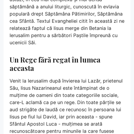
săptămână a anului liturgic, cunoscută în evlavia
populară drept Săptămâna Pătimirilor, Săptămâna
cea Sfântă. Textul Evangheliei citit în această zi ne
relatează faptul că Iisus merge din Betania la
Ierusalim pentru a sărbători Paștile împreună cu
ucenicii Săi.
Un Rege fără regat în lumea
aceasta
Venit la Ierusalim după învierea lui Lazăr, prietenul
Său, Iisus Nazarineanul este întâmpinat de o
mulțime de oameni din toate categoriile sociale,
care-L aclamă ca pe un rege. Din toate părțile se
aud strigăte de laudă ce recunosc în persoana lui
Iisus pe fiul lui David, iar prin aceasta - spune
Sfântul Apostol Luca - mulțimea se arată
recunoscătoare pentru minunile la care fusese