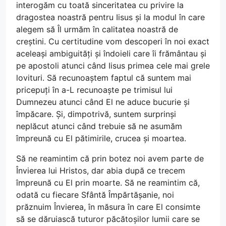
interogăm cu toată sinceritatea cu privire la
dragostea noastră pentru Iisus și la modul în care
alegem să Îl urmăm în calitatea noastră de
creștini. Cu certitudine vom descoperi în noi exact
aceleași ambiguități și îndoieli care îi frământau și
pe apostoli atunci când Iisus primea cele mai grele
lovituri. Să recunoaștem faptul că suntem mai
pricepuți în a-L recunoaște pe trimisul lui
Dumnezeu atunci când El ne aduce bucurie și
împăcare. Și, dimpotrivă, suntem surprinși
neplăcut atunci când trebuie să ne asumăm
împreună cu El pătimirile, crucea și moartea.
Să ne reamintim că prin botez noi avem parte de
Învierea lui Hristos, dar abia după ce trecem
împreună cu El prin moarte. Să ne reamintim că,
odată cu fiecare Sfântă Împărtășanie, noi
prăznuim Învierea, în măsura în care El consimte
să se dăruiască tuturor păcătoșilor lumii care se