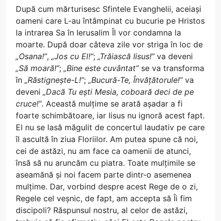
După cum mărturisesc Sfintele Evanghelii, aceiași
oameni care L-au întâmpinat cu bucurie pe Hristos
la intrarea Sa în Ierusalim Îl vor condamna la
moarte. După doar câteva zile vor striga în loc de
„Osana!”
,
„Jos cu El!”
;
„Trăiască Iisus!”
va deveni
„Să moară!”
;
„Bine este cuvântat”
se va transforma
în
„Răstignește-L!”
;
„Bucură-Te, Învățătorule!”
va
deveni
„Dacă Tu ești Mesia, coboară deci de pe
cruce!”
. Această mulțime se arată așadar a fi
foarte schimbătoare, iar Iisus nu ignoră acest fapt.
El nu se lasă măgulit de concertul laudativ pe care
îl ascultă în ziua Floriilor. Am putea spune că noi,
cei de astăzi, nu am face ca oamenii de atunci,
însă să nu aruncăm cu piatra. Toate mulțimile se
aseamănă și noi facem parte dintr-o asemenea
mulțime. Dar, vorbind despre acest Rege de o zi,
Regele cel veșnic, de fapt, am accepta să Îi fim
discipoli? Răspunsul nostru, al celor de astăzi,