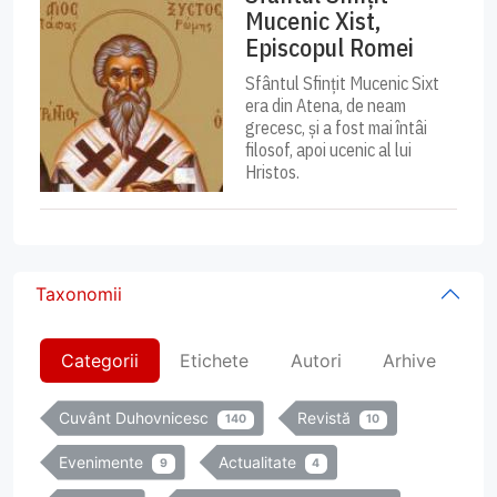
Mucenic Xist,
Episcopul Romei
Sfântul Sfințit Mucenic Sixt
era din Atena, de neam
grecesc, și a fost mai întâi
filosof, apoi ucenic al lui
Hristos.
Taxonomii
Categorii
Etichete
Autori
Arhive
Cuvânt Duhovnicesc
Revistă
140
10
Evenimente
Actualitate
9
4