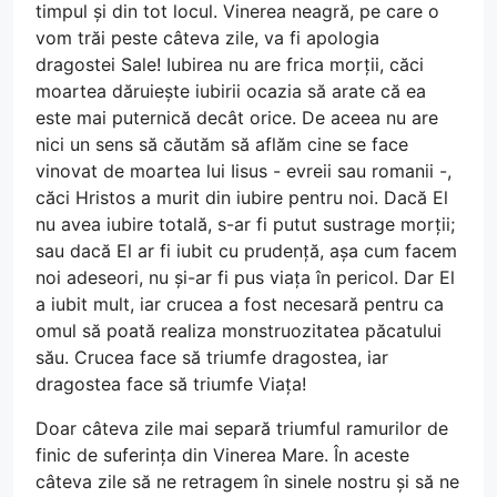
timpul și din tot locul. Vinerea neagră, pe care o
vom trăi peste câteva zile, va fi apologia
dragostei Sale! Iubirea nu are frica morții, căci
moartea dăruiește iubirii ocazia să arate că ea
este mai puternică decât orice. De aceea nu are
nici un sens să căutăm să aflăm cine se face
vinovat de moartea lui Iisus - evreii sau romanii -,
căci Hristos a murit din iubire pentru noi. Dacă El
nu avea iubire totală, s-ar fi putut sustrage morții;
sau dacă El ar fi iubit cu prudență, așa cum facem
noi adeseori, nu și-ar fi pus viața în pericol. Dar El
a iubit mult, iar crucea a fost necesară pentru ca
omul să poată realiza monstruozitatea păcatului
său. Crucea face să triumfe dragostea, iar
dragostea face să triumfe Viața!
Doar câteva zile mai separă triumful ramurilor de
finic de suferința din Vinerea Mare. În aceste
câteva zile să ne retragem în sinele nostru și să ne