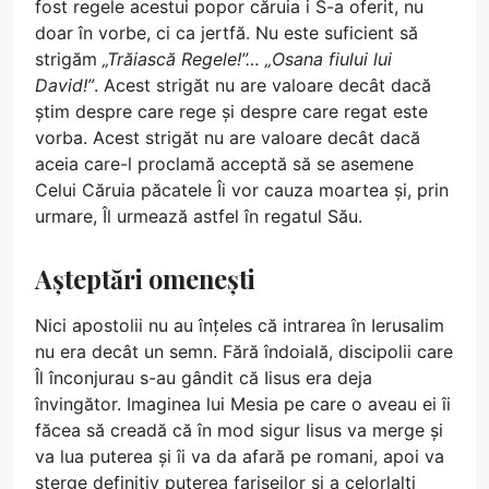
fost regele acestui popor căruia i S-a oferit, nu
doar în vorbe, ci ca jertfă. Nu este suficient să
strigăm
„Trăiască Regele!”… „Osana fiului lui
David!”
. Acest strigăt nu are valoare decât dacă
știm despre care rege și despre care regat este
vorba. Acest strigăt nu are valoare decât dacă
aceia care-l proclamă acceptă să se asemene
Celui Căruia păcatele Îi vor cauza moartea și, prin
urmare, Îl urmează astfel în regatul Său.
Așteptări omenești
Nici apostolii nu au înțeles că intrarea în Ierusalim
nu era decât un semn. Fără îndoială, discipolii care
Îl înconjurau s-au gândit că Iisus era deja
învingător. Imaginea lui Mesia pe care o aveau ei îi
făcea să creadă că în mod sigur Iisus va merge și
va lua puterea și îi va da afară pe romani, apoi va
șterge definitiv puterea fariseilor și a celorlalți