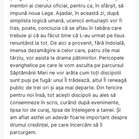
membri ai clerului oficial, pentru ca, în sfârșit, să
impună noua Lege. Așadar, în această zi, după
simplista logică umană, ucenicii entuziaști vor fi
tras, poate, concluzia că se aflau în tabăra care
trebuie și că au făcut bine că L-au urmat pe Iisus
renunțând la tot. De aici a provenit, fără îndoială,
imensa dezamăgire a celor care, patru zile mai
târziu, vor asista la drama pătimirilor. Pericopele
evanghelice pe care le vom asculta pe parcursul
Săptămânii Mari ne vor arăta cum toți discipolii
sunt puși pe fugă: unul Îl trădează, altul Îl reneagă
public de trei ori și așa mai departe. Din fericire
pentru noi însă, tot acești discipoli au ales să
consemneze în scris, curând după evenimente,
lipsa lor de curaj, lipsa de înțelegere a tainei. Și
am aflat astfel un adevăr foarte important despre
drumul credinței, pe care încercăm să îl
parcurgem.