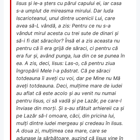
Iisus și le-a șters cu părul capului ei, iar casa
s-a umplut de mireasma mirului. Dar Iuda
Iscarioteanul, unul dintre ucenicii Lui, care
avea să-L vândă, a zis: Pentru ce nu s-a
vândut mirul acesta cu trei sute de dinari și
să-i fi dat săracilor? Însă el a zis aceasta nu
pentru că îi era grijă de săraci, ci pentru că
era fur și, având punga, lua din ce se punea în
ea. A zis, deci, Iisus: Las-o, că pentru ziua
îngropării Mele l-a păstrat. Că pe săraci
totdeauna îi aveți cu voi, dar pe Mine nu Mă
aveți totdeauna. Deci, mulțime mare de iudei
au aflat că este acolo și au venit nu numai
pentru Iisus, ci să vadă și pe Lazăr, pe care-l
înviase din morți. Și s-au sfătuit arhiereii ca și
pe Lazăr să-l omoare, căci, din pricina lui,
mulți dintre iudei mergeau și credeau în Iisus.
A doua zi, mulțimea cea mare, care se
adunase la sărbătoare, auzind că Iisus vine în