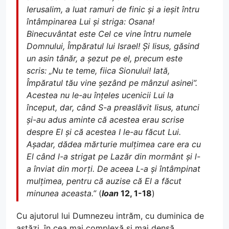
Ierusalim, a luat ramuri de finic și a ieșit întru
întâmpinarea Lui și striga: Osana!
Binecuvântat este Cel ce vine întru numele
Domnului, Împăratul lui Israel! Și Iisus, găsind
un asin tânăr, a șezut pe el, precum este
scris: „Nu te teme, fiica Sionului! Iată,
Împăratul tău vine șezând pe mânzul asinei”.
Acestea nu le-au înțeles ucenicii Lui la
început, dar, când S-a preaslăvit Iisus, atunci
și-au adus aminte că acestea erau scrise
despre El și că acestea I le-au făcut Lui.
Așadar, dădea mărturie mulțimea care era cu
El când l-a strigat pe Lazăr din mormânt și l-
a înviat din morți. De aceea L-a și întâmpinat
mulțimea, pentru că auzise că El a făcut
minunea aceasta.”
(
Ioan
12, 1-18
)
Cu ajutorul lui Dumnezeu intrăm, cu duminica de
astăzi, în cea mai complexă și mai densă