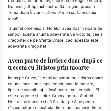
trebuie să fie afirmativ, căci El este Regele nostru,
Domnul și Stăpânul nostru. Să strigăm precum
Toma după Înviere:
„Domnul meu și Dumnezeul
meu!”
.
Triumful omenesc al Floriilor avea doar valoare de
simbol; acesta anunța adevărata Sa victorie, cea a
dragostei de pe Sfânta Cruce, căci aceasta este
adevărata dragoste!
Avem parte de Înviere doar după ce
trecem cu Hristos prin moarte
Întins pe Cruce, în ochii acuzatorilor, Hristos apare
ca un nimeni, un simplu condamnat la moarte,
lipsit de semnificație, însă pentru noi, creștinii, El
este dragoste și iubire. Crucea ne-a arătat că
Hristos ne iubește și că S-a dat pe Sine pentru
răscumpărarea fiecăruia dintre noi, oamenii din tot