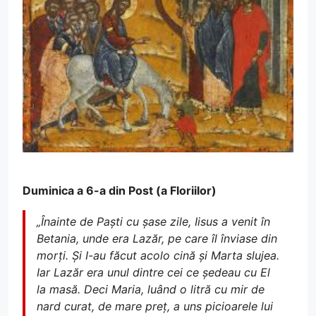
Duminica a 6-a din Post (a Floriilor)
„Înainte de Paști cu șase zile, Iisus a venit în
Betania, unde era Lazăr, pe care îl înviase din
morți. Și I-au făcut acolo cină și Marta slujea.
Iar Lazăr era unul dintre cei ce ședeau cu El
la masă. Deci Maria, luând o litră cu mir de
nard curat, de mare preț, a uns picioarele lui