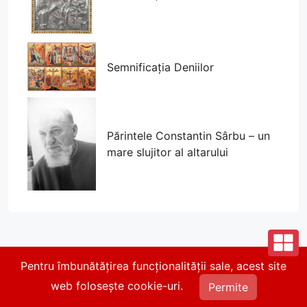
Semnificația Deniilor
Părintele Constantin Sârbu – un
mare slujitor al altarului
Pentru îmbunătățirea funcționalității sale, acest site
© 2026 Parohia Parcul Călărași. Toate drepturile
web folosește cookie-uri.
rezervate.
Permite