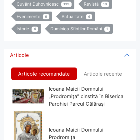
Cuvânt Duhovnicesc
Revistă
139
10
Evenimente
Actualitate
9
4
Istorie
Duminica Sfinților Români
4
1
Articole
Articole recomandate
Articole recente
Icoana Maicii Domnului
„Prodromița” cinstită în Biserica
Parohiei Parcul Călărași
Icoana Maicii Domnului
Prodromița