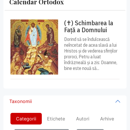
Calendar Ortodox
(✝) Schimbarea la
Față a Domnului
Dorind să se îndulcească
neîncetat de acea slavă a lui
Hristos și de vederea sfinților
proroci, Petru a luat
îndrăzneală și a zis: Doamne,
bine este nouă să...
Taxonomii
Categorii
Etichete
Autori
Arhive