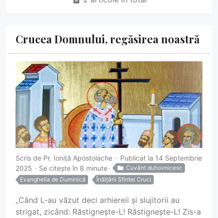
Crucea Domnului, regăsirea noastră
Scris de
Pr. Ioniță Apostolache
Publicat la 14 Septembrie
2025
Se citește în 8 minute
Cuvânt duhovnicesc
Evanghelia de Duminică
Înălțării Sfintei Cruci
„Când L-au văzut deci arhiereii și slujitorii au
strigat, zicând: Răstignește-L! Răstignește-L! Zis-a