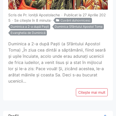
Scris de
Pr. Ioniță Apostolache
Publicat la 27 Aprilie 202
5
Se citește în 8 minute
Cuvânt duhovnicesc
Duminica a 2-a după Paști
Duminica Sfântului Apostol Toma
Evanghelia de Duminică
Duminica a 2-a după Paști (a Sfântului Apostol
Toma) „În ziua cea dintâi a săptămânii, fiind seară
și ușile încuiate, acolo unde erau adunați ucenicii
de frica iudeilor, a venit Iisus și a stat în mijlocul
lor și le-a zis: Pace vouă! Și, zicând acestea, le-a
arătat mâinile și coasta Sa. Deci s-au bucurat
ucenicii...
Citește mai mult