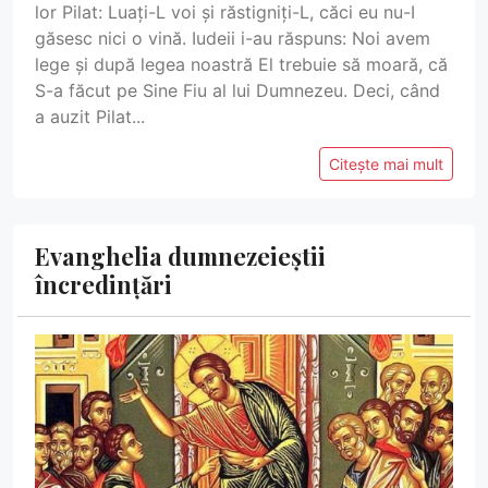
lor Pilat: Luați-L voi și răstigniți-L, căci eu nu-I
găsesc nici o vină. Iudeii i-au răspuns: Noi avem
lege și după legea noastră El trebuie să moară, că
S-a făcut pe Sine Fiu al lui Dumnezeu. Deci, când
a auzit Pilat...
Citește mai mult
Evanghelia dumnezeieștii
încredințări