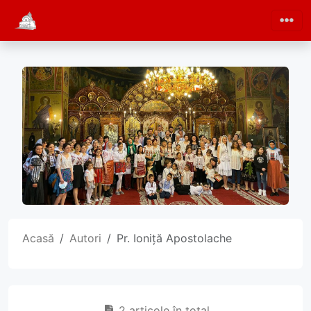
Acasă
Autori
Pr. Ioniță Apostolache
2 articole în total