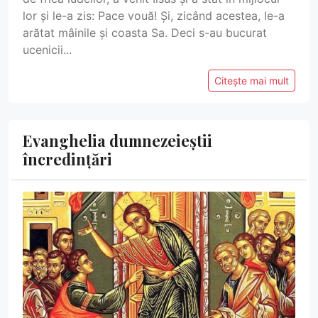
lor și le-a zis: Pace vouă! Și, zicând acestea, le-a
arătat mâinile și coasta Sa. Deci s-au bucurat
ucenicii...
Citește mai mult
Evanghelia dumnezeieștii
încredințări