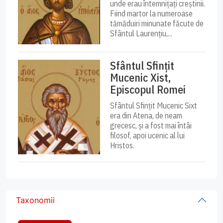
unde erau întemnițați creștinii.
Fiind martor la numeroase
tămăduiri minunate făcute de
Sfântul Laurențiu,...
Sfântul Sfințit
Mucenic Xist,
Episcopul Romei
Sfântul Sfințit Mucenic Sixt
era din Atena, de neam
grecesc, și a fost mai întâi
filosof, apoi ucenic al lui
Hristos.
Taxonomii