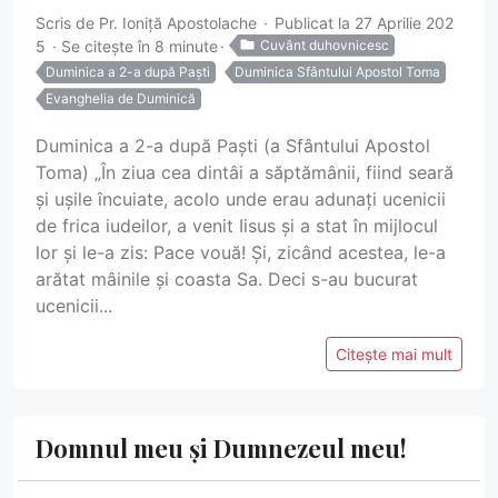
Scris de
Pr. Ioniță Apostolache
Publicat la 27 Aprilie 202
5
Se citește în 8 minute
Cuvânt duhovnicesc
Duminica a 2-a după Paști
Duminica Sfântului Apostol Toma
Evanghelia de Duminică
Duminica a 2-a după Paști (a Sfântului Apostol
Toma) „În ziua cea dintâi a săptămânii, fiind seară
și ușile încuiate, acolo unde erau adunați ucenicii
de frica iudeilor, a venit Iisus și a stat în mijlocul
lor și le-a zis: Pace vouă! Și, zicând acestea, le-a
arătat mâinile și coasta Sa. Deci s-au bucurat
ucenicii...
Citește mai mult
Domnul meu și Dumnezeul meu!