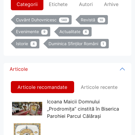
Categorii
Etichete
Autori
Arhive
Cuvânt Duhovnicesc
Revistă
140
10
Evenimente
Actualitate
9
4
Istorie
Duminica Sfinților Români
4
1
Articole
Articole recomandate
Articole recente
Icoana Maicii Domnului
„Prodromița” cinstită în Biserica
Parohiei Parcul Călărași