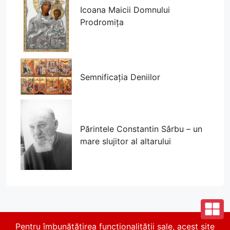
Icoana Maicii Domnului
Prodromița
Semnificația Deniilor
Părintele Constantin Sârbu – un
mare slujitor al altarului
Pentru îmbunătățirea funcționalității sale, acest site
© 2026 Parohia Parcul Călărași. Toate drepturile