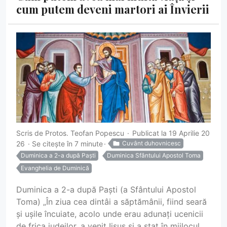
cum putem deveni martori ai Învierii
Scris de
Protos. Teofan Popescu
Publicat la 19 Aprilie 20
26
Se citește în 7 minute
Cuvânt duhovnicesc
Duminica a 2-a după Paști
Duminica Sfântului Apostol Toma
Evanghelia de Duminică
Duminica a 2-a după Paști (a Sfântului Apostol
Toma) „În ziua cea dintâi a săptămânii, fiind seară
și ușile încuiate, acolo unde erau adunați ucenicii
de frica iudeilor, a venit Iisus și a stat în mijlocul