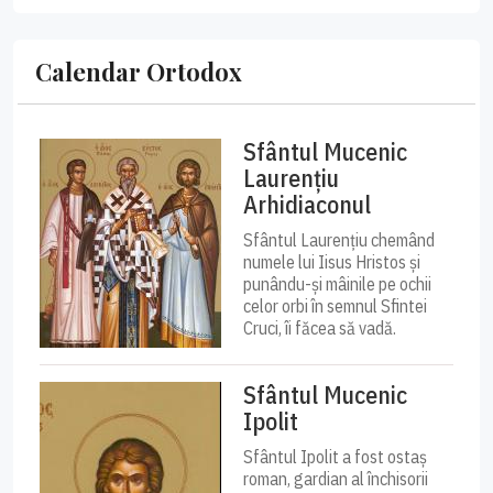
Calendar Ortodox
Sfântul Mucenic
Laurențiu
Arhidiaconul
Sfântul Laurențiu chemând
numele lui Iisus Hristos și
punându-și mâinile pe ochii
celor orbi în semnul Sfintei
Cruci, îi făcea să vadă.
Sfântul Mucenic
Ipolit
Sfântul Ipolit a fost ostaș
roman, gardian al închisorii