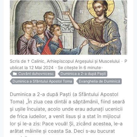
Scris de
† Calinic, Arhiepiscopul Argeșului și Muscelului
P
ublicat la 12 Mai 2024
Se citește în 6 minute
Cuvânt duhovnicesc
Duminica a 2-a după Paști
Duminica a Sfântului Apostol Toma
Evanghelia de Duminică
Duminica a 2-a după Paști (a Sfântului Apostol
Toma) „În ziua cea dintâi a săptămânii, fiind seară
și ușile încuiate, acolo unde erau adunați ucenicii
de frica iudeilor, a venit Iisus și a stat în mijlocul
lor și le-a zis: Pace vouă! Și, zicând acestea, le-a
arătat mâinile și coasta Sa. Deci s-au bucurat