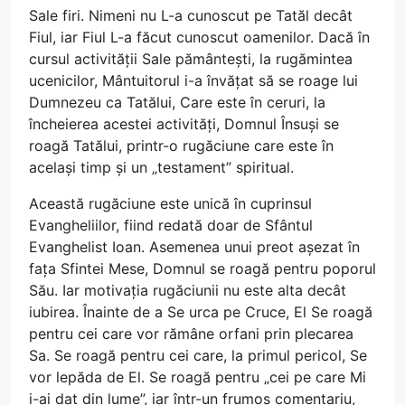
Sale firi. Nimeni nu L-a cunoscut pe Tatăl decât
Fiul, iar Fiul L-a făcut cunoscut oamenilor. Dacă în
cursul activității Sale pământești, la rugămintea
ucenicilor, Mântuitorul i-a învățat să se roage lui
Dumnezeu ca Tatălui, Care este în ceruri, la
încheierea acestei activități, Domnul Însuși se
roagă Tatălui, printr-o rugăciune care este în
același timp și un „testament” spiritual.
Această rugăciune este unică în cuprinsul
Evangheliilor, fiind redată doar de Sfântul
Evanghelist Ioan. Asemenea unui preot așezat în
fața Sfintei Mese, Domnul se roagă pentru poporul
Său. Iar motivația rugăciunii nu este alta decât
iubirea. Înainte de a Se urca pe Cruce, El Se roagă
pentru cei care vor rămâne orfani prin plecarea
Sa. Se roagă pentru cei care, la primul pericol, Se
vor lepăda de El. Se roagă pentru „cei pe care Mi
i-ai dat din lume”, iar într-un frumos comentariu,