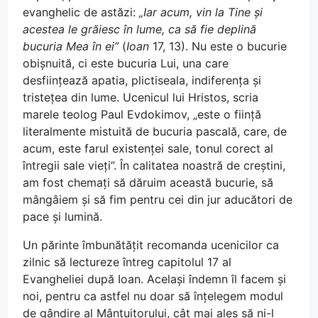
evanghelic de astăzi:
„Iar acum, vin la Tine și
acestea le grăiesc în lume, ca să fie deplină
bucuria Mea în ei”
(
Ioan
17, 13). Nu este o bucurie
obișnuită, ci este bucuria Lui, una care
desființează apatia, plictiseala, indiferența și
tristețea din lume. Ucenicul lui Hristos, scria
marele teolog Paul Evdokimov, „este o ființă
literalmente mistuită de bucuria pascală, care, de
acum, este farul existenței sale, tonul corect al
întregii sale vieți”. În calitatea noastră de creștini,
am fost chemați să dăruim această bucurie, să
mângâiem și să fim pentru cei din jur aducători de
pace și lumină.
Un părinte îmbunătățit recomanda ucenicilor ca
zilnic să lectureze întreg capitolul 17 al
Evangheliei după Ioan. Același îndemn îl facem și
noi, pentru ca astfel nu doar să înțelegem modul
de gândire al Mântuitorului, cât mai ales să ni-l