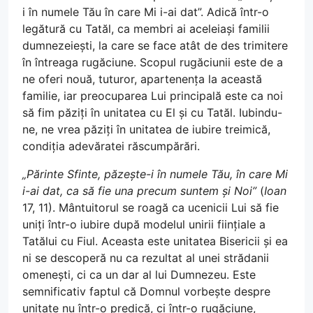
i în numele Tău în care Mi i-ai dat”. Adică într-o
legătură cu Tatăl, ca membri ai aceleiași familii
dumnezeiești, la care se face atât de des trimitere
în întreaga rugăciune. Scopul rugăciunii este de a
ne oferi nouă, tuturor, apartenența la această
familie, iar preocuparea Lui principală este ca noi
să fim păziți în unitatea cu El și cu Tatăl. Iubindu-
ne, ne vrea păziți în unitatea de iubire treimică,
condiția adevăratei răscumpărări.
„Părinte Sfinte, păzește-i în numele Tău, în care Mi
i-ai dat, ca să fie una precum suntem și Noi”
(
Ioan
17, 11). Mântuitorul se roagă ca ucenicii Lui să fie
uniți într-o iubire după modelul unirii ființiale a
Tatălui cu Fiul. Aceasta este unitatea Bisericii și ea
ni se descoperă nu ca rezultat al unei strădanii
omenești, ci ca un dar al lui Dumnezeu. Este
semnificativ faptul că Domnul vorbește despre
unitate nu într-o predică, ci într-o rugăciune,