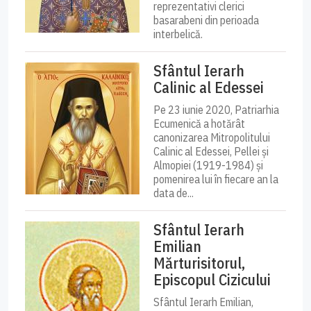
reprezentativi clerici
basarabeni din perioada
interbelică.
Sfântul Ierarh
Calinic al Edessei
Pe 23 iunie 2020, Patriarhia
Ecumenică a hotărât
canonizarea Mitropolitului
Calinic al Edessei, Pellei și
Almopiei (1919-1984) și
pomenirea lui în fiecare an la
data de...
Sfântul Ierarh
Emilian
Mărturisitorul,
Episcopul Cizicului
Sfântul Ierarh Emilian,