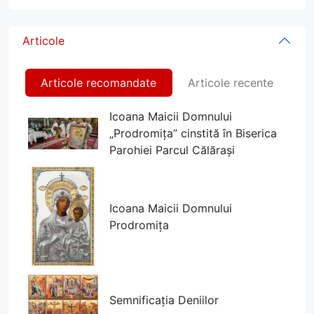
Articole
Articole recomandate
Articole recente
Icoana Maicii Domnului
„Prodromița” cinstită în Biserica
Parohiei Parcul Călărași
Icoana Maicii Domnului
Prodromița
Semnificația Deniilor