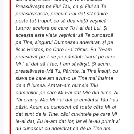
Preaslăvește pe Fiul Tău, ca și Fiul să Te
preaslăvească, precum I-ai dat stăpânire
peste tot trupul, ca să dea viață veșnică
tuturor acelora pe care Tu i-ai dat Lui. Și
aceasta este viața veșnică: să Te cunoască
pe Tine, singurul Dumnezeu adevărat, și pe
Iisus Hristos, pe Care L-ai trimis. Eu Te-am
preaslăvit pe Tine pe pământ; lucrul pe care
Mi l-ai dat să-l fac, l-am săvârșit. Și acum,
preaslăvește-Mă Tu, Părinte, la Tine Însuți, cu
slava pe care am avut-o la Tine mai înainte
de a fi lumea. Arătat-am numele Tău
oamenilor pe care Mi i-ai dat Mie din lume. Ai
Tăi erau și Mie Mi i-ai dat și cuvântul Tău l-au
păzit. Acum au cunoscut că toate câte Mi-ai
dat sunt de la Tine, căci cuvintele pe care Mi
le-ai dat, Eu le-am dat lor, iar ei le-au primit și
au cunoscut cu adevărat că de la Tine am