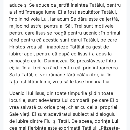
aduce și Se aduce ca jertfă înaintea Tatălui, pentru
a sfinți întreaga lume. El a fost ascultător Tatălui,
împlinind voia Lui, iar acum Se dăruiește ca jertfă,
mijlocind astfel pentru ai Săi. Trei sunt motivele
pentru care Iisus se roagă pentru ucenici: în primul
rând pentru că aceștia sunt darul Tatălui, pe care
Hristos vrea să-l înapoieze Tatălui ca gest de
iubire; apoi, pentru că după ce Iisus i-a adus la
cunoașterea lui Dumnezeu, Se preaslăvește întru
ei; iar în al treilea rând pentru că, prin întoarcerea
Sa la Tatăl, ei vor rămâne fără călăuzitor, iar în
fața ostilității lumii, vrea să le lase bucuria Lui.
Ucenicii lui Iisus, din toate timpurile și din toate
locurile, sunt adevărata Lui comoară, pe care El o
vrea salvată cu orice preț, chiar cu cel al propriei
Sale vieți. Ei sunt adevăratul subiect al dialogului
de iubire dintre Fiul și Tatăl. De aceea, dorința Lui
cea mai fierbinte este exprimată Tatălui: „Păzește-