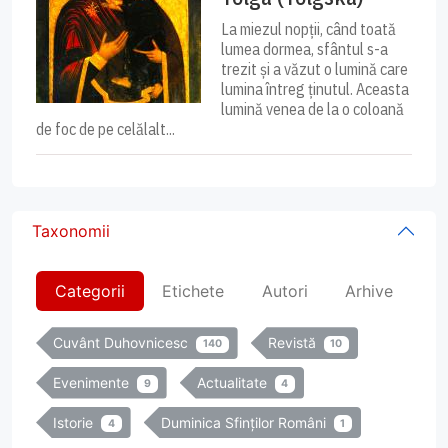
La miezul nopții, când toată
lumea dormea, sfântul s-a
trezit și a văzut o lumină care
lumina întreg ținutul. Aceasta
lumină venea de la o coloană
de foc de pe celălalt...
Taxonomii
Categorii
Etichete
Autori
Arhive
Cuvânt Duhovnicesc
Revistă
140
10
Evenimente
Actualitate
9
4
Istorie
Duminica Sfinților Români
4
1