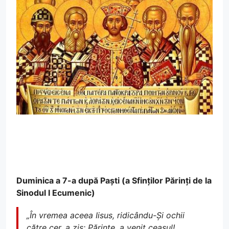
Duminica a 7-a după Paști (a Sfinților Părinți de la
Sinodul I Ecumenic)
„În vremea aceea Iisus, ridicându-Și ochii
către cer, a zis: Părinte, a venit ceasul!