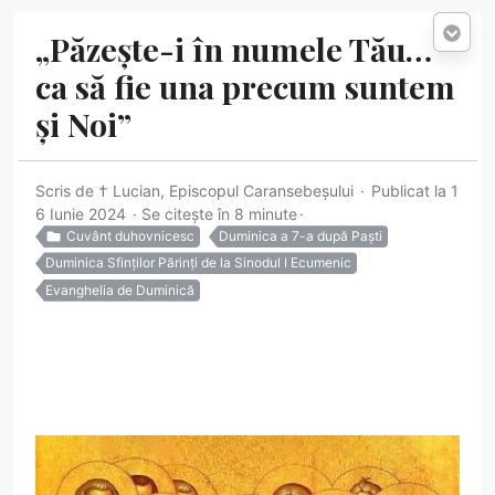
„Păzește-i în numele Tău…
ca să fie una precum suntem
și Noi”
Scris de
† Lucian, Episcopul Caransebeșului
Publicat la 1
6 Iunie 2024
Se citește în 8 minute
Cuvânt duhovnicesc
Duminica a 7-a după Paști
Duminica Sfinților Părinți de la Sinodul I Ecumenic
Evanghelia de Duminică