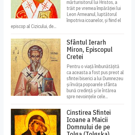
mărturisitorul lui Hristos, a
trăit pe vremea împărăției lui
Leon Armeanul, luptătorul
împotriva icoanelor, și fiind el
episcop al Cizicului, de...
Sfântul Ierarh
Miron, Episcopul
Cretei
Pentru o viață îmbunătățită
ca aceasta a fost pus preot al
sfintei biserici a lui Dumnezeu
și învăța popoarele sfânta
bună credință și le întărea
spre nevoințele cele...
Cinstirea Sfintei
Icoane a Maicii
Domnului de pe
Tolga (Tolgska)