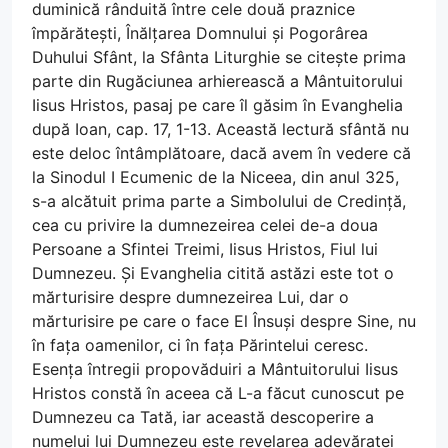
duminică rânduită între cele două praznice
împărătești, Înălțarea Domnului și Pogorârea
Duhului Sfânt, la Sfânta Liturghie se citește prima
parte din Rugăciunea arhierească a Mântuitorului
Iisus Hristos, pasaj pe care îl găsim în Evanghelia
după Ioan, cap. 17, 1-13. Această lectură sfântă nu
este deloc întâmplătoare, dacă avem în vedere că
la Sinodul I Ecumenic de la Niceea, din anul 325,
s-a alcătuit prima parte a Simbolului de Credință,
cea cu privire la dumnezeirea celei de-a doua
Persoane a Sfintei Treimi, Iisus Hristos, Fiul lui
Dumnezeu. Și Evanghelia citită astăzi este tot o
mărturisire despre dumnezeirea Lui, dar o
mărturisire pe care o face El Însuși despre Sine, nu
în fața oamenilor, ci în fața Părintelui ceresc.
Esența întregii propovăduiri a Mântuitorului Iisus
Hristos constă în aceea că L-a făcut cunoscut pe
Dumnezeu ca Tată, iar această descoperire a
numelui lui Dumnezeu este revelarea adevăratei