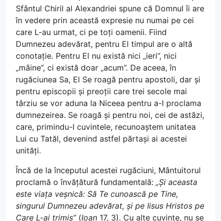
Sfântul Chiril al Alexandriei spune că Domnul îi are
în vedere prin această expresie nu numai pe cei
care L-au urmat, ci pe toți oamenii. Fiind
Dumnezeu adevărat, pentru El timpul are o altă
conotație. Pentru El nu există nici „ieri”, nici
„mâine”, ci există doar „acum”. De aceea, în
rugăciunea Sa, El Se roagă pentru apostoli, dar și
pentru episcopii și preoții care trei secole mai
târziu se vor aduna la Niceea pentru a-I proclama
dumnezeirea. Se roagă și pentru noi, cei de astăzi,
care, primindu-I cuvintele, recunoaștem unitatea
Lui cu Tatăl, devenind astfel părtași ai acestei
unități.
Încă de la începutul acestei rugăciuni, Mântuitorul
proclamă o învățătură fundamentală:
„Și aceasta
este viața veșnică: Să Te cunoască pe Tine,
singurul Dumnezeu adevărat, și pe Iisus Hristos pe
Care L-ai trimis”
(
Ioan
17, 3). Cu alte cuvinte, nu se