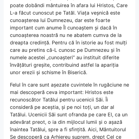
poate dobândi mântuirea în afara lui Hristos, Care
L-a făcut cunoscut pe Tatăl. Viața veșnică este
cunoașterea lui Dumnezeu, dar este foarte
important cum anume Îl cunoaștem și dacă în
cunoașterea noastră nu ne abatem cumva de la
dreapta credință. Pentru că în istorie au fost mulți
care au pretins că-L cunosc pe Dumnezeu și în
numele acestei „cunoașteri” au instituit diferite
învățături greșite, contribuind astfel la apariția
unor erezii și schisme în Biserică.
Felul în care sunt așezate cuvintele în rugăciune ne
mai descoperă ceva important: Hristos este
recunoscător Tatălui pentru ucenicii Săi. Îi
consideră pe aceștia, și pe noi toți, un dar al
Tatălui. Ucenicii Săi sunt ofranda pe care El, ca un
adevărat preot, o ia din mijlocul lumii și o așază
înaintea Tatălui, spre a fi sfințită. Aici, Mântuitorul
Se descoperă ca Arhiereu suprem, drept Cel ce