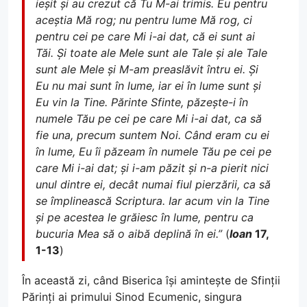
ieșit și au crezut că Tu M-ai trimis. Eu pentru
aceștia Mă rog; nu pentru lume Mă rog, ci
pentru cei pe care Mi i-ai dat, că ei sunt ai
Tăi. Și toate ale Mele sunt ale Tale și ale Tale
sunt ale Mele și M-am preaslăvit întru ei. Și
Eu nu mai sunt în lume, iar ei în lume sunt și
Eu vin la Tine. Părinte Sfinte, păzește-i în
numele Tău pe cei pe care Mi i-ai dat, ca să
fie una, precum suntem Noi. Când eram cu ei
în lume, Eu îi păzeam în numele Tău pe cei pe
care Mi i-ai dat; și i-am păzit și n-a pierit nici
unul dintre ei, decât numai fiul pierzării, ca să
se împlinească Scriptura. Iar acum vin la Tine
și pe acestea le grăiesc în lume, pentru ca
bucuria Mea să o aibă deplină în ei.”
(
Ioan
17,
1-13
)
În această zi, când Biserica își amintește de Sfinții
Părinți ai primului Sinod Ecumenic, singura