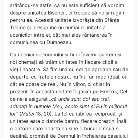
arătându-ne astfel că nu este suficient să vorbim
despre unitatea Bisericii, ci trebuie să ne și rugăm
pentru ea. Această unitate izvorăște din Sfânta
Treime și presupune nu numai o unitate a
ucenicilor între ei, cât mai ales rămânerea în
comuniunea cu Dumnezeu.
Ca ucenici ai Domnului și fii ai Învierii, suntem și
noi chemați să trăim unitatea în fiecare clipă a
vieții noastre. Să fim una cu cel de aproape sau de
departe, cu fratele nostru, nu într-un mod ideal, ci
cât se poate de real. Nu în viitor, ci chiar în
prezent. În această unitate Îl găsim pe Hristos, Cel
ce ne-a asigurat
„că unde sunt doi sau trei,
adunați în numele Meu, acolo sunt și Eu în mijlocul
lor”
(
Matei
18, 20). La fel ca iubirea reciprocă, și
unitatea este o datorie pentru fiecare creștin. Însă
o datorie care poartă cu sine o bucurie nouă și
deplină, promisă de Domnul în încheierea pasajului