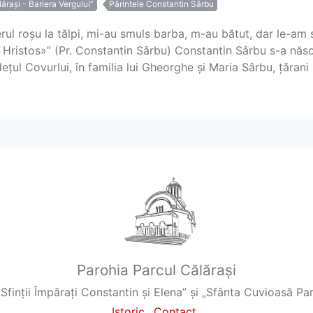
ărași - Bariera Vergului”
Părintele Constantin Sârbu
rul roșu la tălpi, mi-au smuls barba, m-au bătut, dar le-am s
Hristos»” (Pr. Constantin Sârbu) Constantin Sârbu s-a născ
ețul Covurlui, în familia lui Gheorghe și Maria Sârbu, țărani s
Parohia Parcul Călărași
„Sfinții Împărați Constantin și Elena” și „Sfânta Cuvioasă P
Istoric
Contact