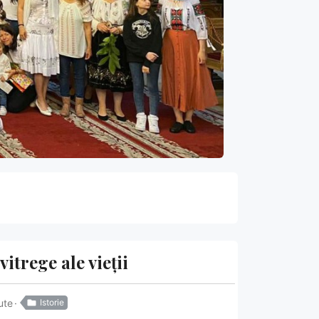
itrege ale vieții
ute
Istorie