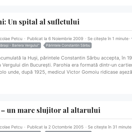
: Un spital al sufletului
icolae Petcu
Publicat la 6 Noiembrie 2009
Se citește în 1 minute
ărași - Bariera Vergului“
Părintele Constantin Sârbu
cumulată la Huși, părintele Constantin Sârbu accepta, în 1
a Vergului din București. Parohia era formată dintr-un carti
colo unde, după 1925, medicul Victor Gomoiu ridicase așezăm
– un mare slujitor al altarului
icolae Petcu
Publicat la 2 Octombrie 2005
Se citește în 31 minute