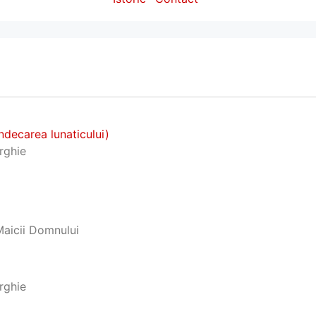
ndecarea lunaticului)
urghie
Maicii Domnului
urghie