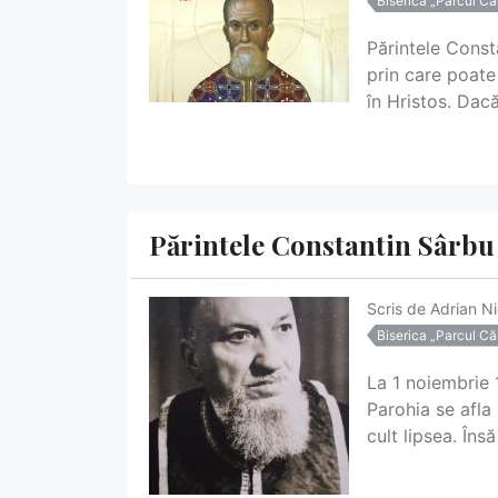
Biserica „Parcul Căl
Părintele Const
prin care poate
în Hristos. Dacă
Părintele Constantin Sârbu 
Scris de
Adrian N
Biserica „Parcul Căl
La 1 noiembrie 
Parohia se afla 
cult lipsea. Îns