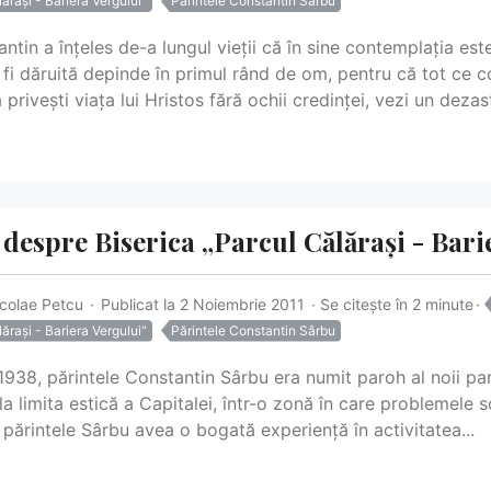
ărași - Bariera Vergului“
Părintele Constantin Sârbu
antin a înțeles de-a lungul vieții că în sine contemplația es
 fi dăruită depinde în primul rând de om, pentru că tot ce co
 privești viața lui Hristos fără ochii credinței, vezi un dezast
despre Biserica „Parcul Călărași - Bari
icolae Petcu
Publicat la 2 Noiembrie 2011
Se citește în 2 minute
ărași - Bariera Vergului“
Părintele Constantin Sârbu
1938, părintele Constantin Sârbu era numit paroh al noii paro
la limita estică a Capitalei, într-o zonă în care problemele s
ă părintele Sârbu avea o bogată experiență în activitatea...