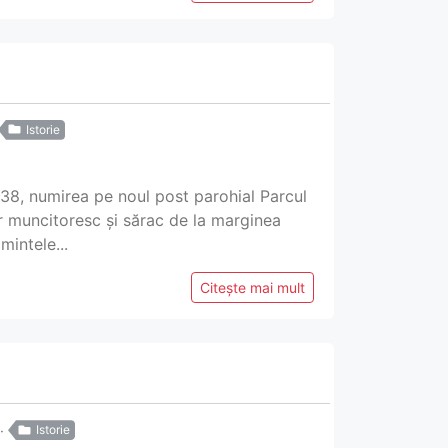
Istorie
938, numirea pe noul post parohial Parcul
er muncitoresc și sărac de la marginea
intele...
Citește mai mult
Istorie