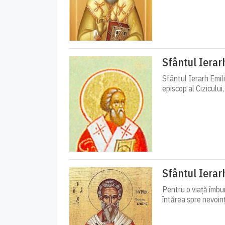
Sfântul Ierarh
Sfântul Ierarh Emili
episcop al Cizicului, 
Sfântul Ierar
Pentru o viață îmbun
întărea spre nevoinț