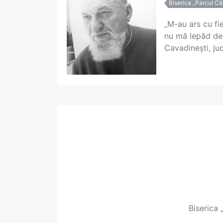
Biserica „Parcul Căl
„M-au ars cu fie
nu mă lepăd de 
Cavadinești, jud
Biserica 