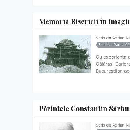
Memoria Bisericii în imagini
Scris de
Adrian N
Biserica „Parcul Căl
Cu experiența a
Călărași-Barier
Bucureștilor, a
Părintele Constantin Sârbu 
Scris de
Adrian N