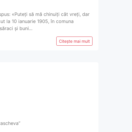
pus: «Puteți să mă chinuiți cât vreți, dar
ut la 10 ianuarie 1905, în comuna
ăraci și buni...
Citește mai mult
arascheva”