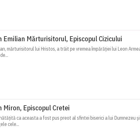
 Emilian Mărturisitorul, Episcopul Cizicului
an, mărturisitorul lui Hristos, a trăit pe vremea împărăției lui Leon Armean
de...
h Miron, Episcopul Cretei
ătățită ca aceasta a fost pus preot al sfintei biserici a lui Dumnezeu ș
ele cele...