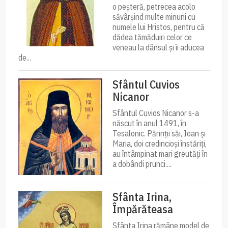
o peșteră, petrecea acolo
săvârșind multe minuni cu
numele lui Hristos, pentru că
dădea tămăduiri celor ce
veneau la dânsul și îi aducea
de...
Sfântul Cuvios
Nicanor
Sfântul Cuvios Nicanor s-a
născut în anul 1491, în
Tesalonic. Părinții săi, Ioan și
Maria, doi credincioși înstăriți,
au întâmpinat mari greutăți în
a dobândi prunci....
Sfânta Irina,
Împărăteasa
Sfânta Irina rămâne model de