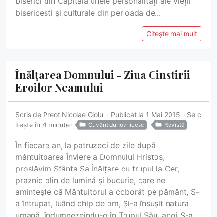
biserici din Capitală unele personalități ale vieții
bisericești și culturale din perioada de...
Citește mai mult
Înălțarea Domnului - Ziua Cinstirii
Eroilor Neamului
Scris de
Preot Nicolae Giolu
Publicat la 1 Mai 2015
Se c
itește în 4 minute
Cuvânt duhovnicesc
Revistă
În fiecare an, la patruzeci de zile după
mântuitoarea Înviere a Domnului Hristos,
proslăvim Sfânta Sa Înălțare cu trupul la Cer,
praznic plin de lumină și bucurie, care ne
amintește că Mântuitorul a coborât pe pământ, S-
a întrupat, luând chip de om, Și-a însușit natura
umană, îndumnezeindu-o în Trupul Său, apoi S-a...