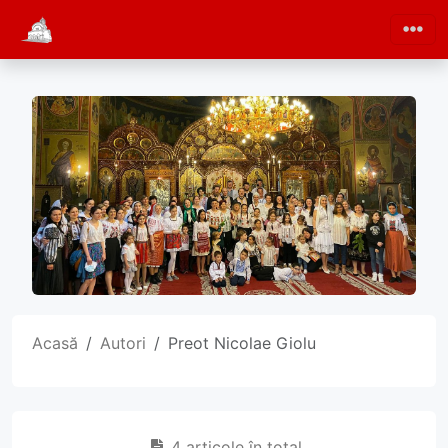
Acasă
Autori
Preot Nicolae Giolu
4 articole în total