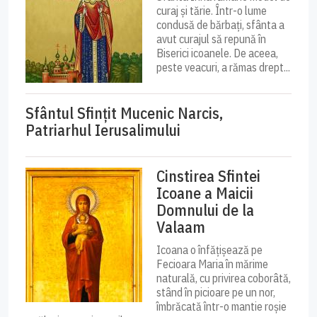
curaj și tărie. Într-o lume
condusă de bărbați, sfânta a
avut curajul să repună în
Biserici icoanele. De aceea,
peste veacuri, a rămas drept...
Sfântul Sfinţit Mucenic Narcis,
Patriarhul Ierusalimului
Cinstirea Sfintei
Icoane a Maicii
Domnului de la
Valaam
Icoana o înfățișează pe
Fecioara Maria în mărime
naturală, cu privirea coborâtă,
stând în picioare pe un nor,
îmbrăcată într-o mantie roșie