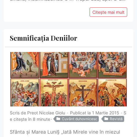
Citește mai mult
Semnificația Deniilor
Scris de
Preot Nicolae Giolu
Publicat la 1 Martie 2015
S
e citește în 8 minute
Cuvânt duhovnicesc
Revistă
Sfânta și Marea Luni§ „Iată Mirele vine în miezul