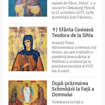
numele de Pârvu „Mutul”, s-a
născut în Câmpulung Muscel,
la 12 octombrie 1657, ca fiu
al preotului Ioan Pârvescu...
✝) Sfânta Cuvioasă
Teodora de la Sihla
Această floare
duhovnicească și mireasă a lui
Hristos, pe care a odrăslit-o
pământul binecuvântat al
Moldovei, s-a născut pe la
jumătatea secolului al XVII-
lea, în satul...
După-prăznuirea
Schimbării la Față a
Domnului
Schimbarea la Față a