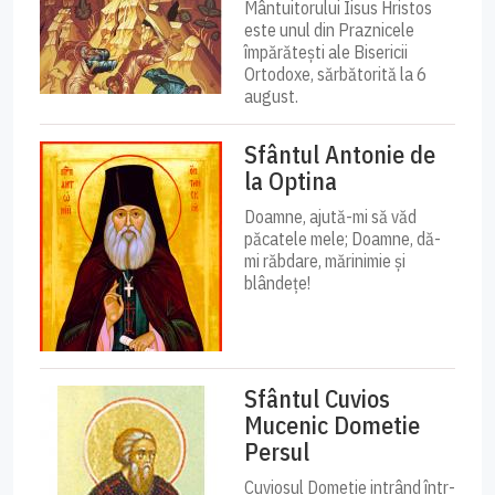
Mântuitorului Iisus Hristos
este unul din Praznicele
împărătești ale Bisericii
Ortodoxe, sărbătorită la 6
august.
Sfântul Antonie de
la Optina
Doamne, ajută-mi să văd
păcatele mele; Doamne, dă-
mi răbdare, mărinimie şi
blândeţe!
Sfântul Cuvios
Mucenic Dometie
Persul
Cuviosul Dometie intrând într-