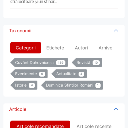
strălucitoare și un stihar...
Taxonomii
Categorii
Etichete
Autori
Arhive
Cuvânt Duhovnicesc
Revistă
139
10
Evenimente
Actualitate
9
4
Istorie
Duminica Sfinților Români
4
1
Articole
Articole recomandate
Articole recente