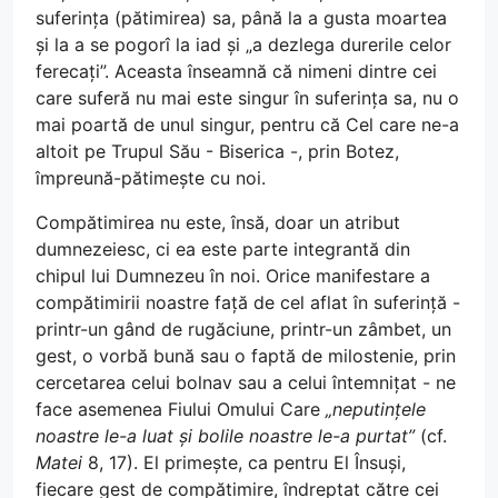
suferința (pătimirea) sa, până la a gusta moartea
și la a se pogorî la iad și „a dezlega durerile celor
ferecați”. Aceasta înseamnă că nimeni dintre cei
care suferă nu mai este singur în suferința sa, nu o
mai poartă de unul singur, pentru că Cel care ne-a
altoit pe Trupul Său - Biserica -, prin Botez,
împreună-pătimește cu noi.
Compătimirea nu este, însă, doar un atribut
dumnezeiesc, ci ea este parte integrantă din
chipul lui Dumnezeu în noi. Orice manifestare a
compătimirii noastre față de cel aflat în suferință -
printr-un gând de rugăciune, printr-un zâmbet, un
gest, o vorbă bună sau o faptă de milostenie, prin
cercetarea celui bolnav sau a celui întemnițat - ne
face asemenea Fiului Omului Care
„neputințele
noastre le-a luat și bolile noastre le-a purtat”
(cf.
Matei
8, 17). El primește, ca pentru El Însuși,
fiecare gest de compătimire, îndreptat către cei