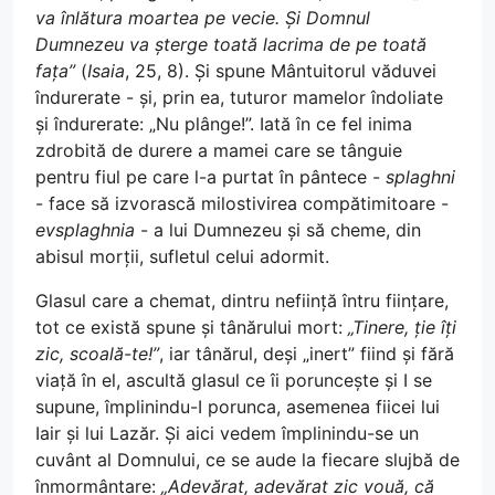
va înlătura moartea pe vecie. Și Domnul
Dumnezeu va șterge toată lacrima de pe toată
fața”
(
Isaia
, 25, 8). Și spune Mântuitorul văduvei
îndurerate - și, prin ea, tuturor mamelor îndoliate
și îndurerate: „Nu plânge!”. Iată în ce fel inima
zdrobită de durere a mamei care se tânguie
pentru fiul pe care l-a purtat în pântece -
splaghni
- face să izvorască milostivirea compătimitoare -
evsplaghnia
- a lui Dumnezeu și să cheme, din
abisul morții, sufletul celui adormit.
Glasul care a chemat, dintru neființă întru ființare,
tot ce există spune și tânărului mort:
„Tinere, ție îți
zic, scoală-te!”
, iar tânărul, deși „inert” fiind și fără
viață în el, ascultă glasul ce îi poruncește și I se
supune, împlinindu-I porunca, asemenea fiicei lui
Iair și lui Lazăr. Și aici vedem împlinindu-se un
cuvânt al Domnului, ce se aude la fiecare slujbă de
înmormântare:
„Adevărat, adevărat zic vouă, că