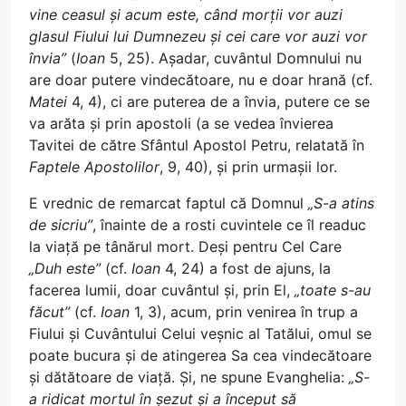
vine ceasul și acum este, când morții vor auzi
glasul Fiului lui Dumnezeu și cei care vor auzi vor
învia”
(
Ioan
5, 25). Așadar, cuvântul Domnului nu
are doar putere vindecătoare, nu e doar hrană (cf.
Matei
4, 4), ci are puterea de a învia, putere ce se
va arăta și prin apostoli (a se vedea învierea
Tavitei de către Sfântul Apostol Petru, relatată în
Faptele Apostolilor
, 9, 40), și prin urmașii lor.
E vrednic de remarcat faptul că Domnul
„S-a atins
de sicriu”
, înainte de a rosti cuvintele ce îl readuc
la viață pe tânărul mort. Deși pentru Cel Care
„Duh este”
(cf.
Ioan
4, 24) a fost de ajuns, la
facerea lumii, doar cuvântul și, prin El,
„toate s-au
făcut”
(cf.
Ioan
1, 3), acum, prin venirea în trup a
Fiului și Cuvântului Celui veșnic al Tatălui, omul se
poate bucura și de atingerea Sa cea vindecătoare
și dătătoare de viață. Și, ne spune Evanghelia:
„S-
a ridicat mortul în șezut și a început să