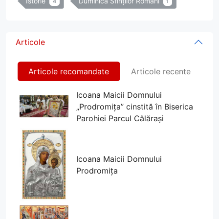
Istorie
Duminica Sfinților Români
4
1
Articole
Articole recomandate
Articole recente
Icoana Maicii Domnului
„Prodromița” cinstită în Biserica
Parohiei Parcul Călărași
Icoana Maicii Domnului
Prodromița