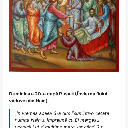
Duminica a 20-a după Rusalii (Învierea fiului
văduvei din Nain)
„În vremea aceea S-a dus Iisus într-o cetate
numită Nain și împreună cu El mergeau
ucenicii Lui și mulțime mare. Iar când S-a