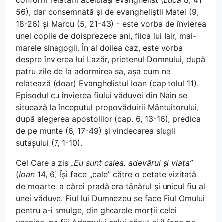
conform relatării aceluiași evanghelist (
Luca
8, 41-
56), dar consemnată și de evangheliștii Matei (9,
18-26) și Marcu (5, 21-43) - este vorba de învierea
unei copile de doisprezece ani, fiica lui Iair, mai-
marele sinagogii. În al doilea caz, este vorba
despre învierea lui Lazăr, prietenul Domnului, după
patru zile de la adormirea sa, așa cum ne
relatează (doar) Evanghelistul Ioan (capitolul 11).
Episodul cu învierea fiului văduvei din Nain se
situează la începutul propovăduirii Mântuitorului,
după alegerea apostolilor (cap. 6, 13-16), predica
de pe munte (6, 17-49) și vindecarea slugii
sutașului (7, 1-10).
Cel Care a zis
„Eu sunt calea, adevărul și viața”
(
Ioan
14, 6) Își face „cale” către o cetate vizitată
de moarte, a cărei pradă era tânărul și unicul fiu al
unei văduve. Fiul lui Dumnezeu se face Fiul Omului
pentru a-i smulge, din ghearele morții celei