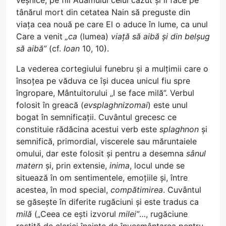
veșnice, pe fiii Adamului celui căzut și îl face pe
tânărul mort din cetatea Nain să preguste din
viața cea nouă pe care El o aduce în lume, ca unul
Care a venit
„ca
(lumea)
viață să aibă și din belșug
să aibă”
(cf.
Ioan
10, 10).
La vederea cortegiului funebru și a mulțimii care o
însoțea pe văduva ce își ducea unicul fiu spre
îngropare, Mântuitorului „I se face milă”. Verbul
folosit în greacă (
evsplaghnizomai
) este unul
bogat în semnificații. Cuvântul grecesc ce
constituie rădăcina acestui verb este
splaghnon
și
semnifică, primordial, viscerele sau măruntaiele
omului, dar este folosit și pentru a desemna
sânul
matern
și, prin extensie,
inima
, locul unde se
situează în om sentimentele, emoțiile și, între
acestea, în mod special,
compătimirea
. Cuvântul
se găsește în diferite rugăciuni și este tradus ca
milă
(„Ceea ce ești izvorul
milei”
…, rugăciune