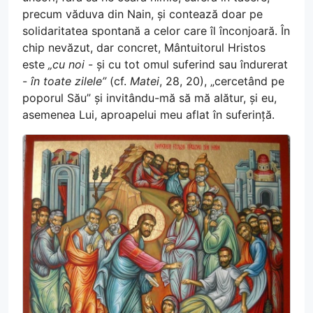
precum văduva din Nain, și contează doar pe
solidaritatea spontană a celor care îl înconjoară. În
chip nevăzut, dar concret, Mântuitorul Hristos
este
„cu noi
- și cu tot omul suferind sau îndurerat
-
în toate zilele”
(cf.
Matei
, 28, 20), „cercetând pe
poporul Său” și invitându-mă să mă alătur, și eu,
asemenea Lui, aproapelui meu aflat în suferință.