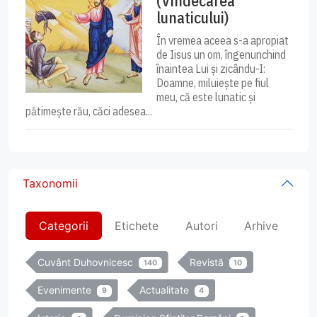
(Vindecarea
lunaticului)
În vremea aceea s-a apropiat
de Iisus un om, îngenunchind
înaintea Lui și zicându-I:
Doamne, miluiește pe fiul
meu, că este lunatic și
pătimește rău, căci adesea...
Taxonomii
Categorii
Etichete
Autori
Arhive
Cuvânt Duhovnicesc
Revistă
140
10
Evenimente
Actualitate
9
4