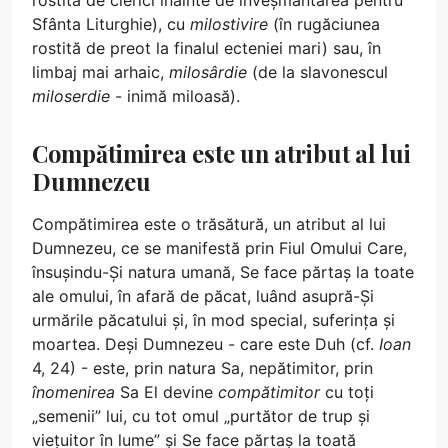
rostită de clerici înainte de înveșmântarea pentru
Sfânta Liturghie), cu
milostivire
(în rugăciunea
rostită de preot la finalul ecteniei mari) sau, în
limbaj mai arhaic,
milosârdie
(de la slavonescul
miloserdie
- inimă miloasă).
Compătimirea este un atribut al lui
Dumnezeu
Compătimirea este o trăsătură, un atribut al lui
Dumnezeu, ce se manifestă prin Fiul Omului Care,
însușindu-Și natura umană, Se face părtaș la toate
ale omului, în afară de păcat, luând asupră-Și
urmările păcatului și, în mod special, suferința și
moartea. Deși Dumnezeu - care este Duh (cf.
Ioan
4, 24) - este, prin natura Sa, nepătimitor, prin
înomenirea
Sa El devine
compătimitor
cu toți
„semenii” lui, cu tot omul „purtător de trup și
viețuitor în lume” și Se face părtaș la toată