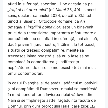
aflați în suferință, socotindu-i pe aceștia ca pe
„frați ai Lui prea-mici”
(cf.
Matei
25, 40). În acest
sens, declararea anului 2024, de către Sfântul
Sinod al Bisericii Ortodoxe Române, ca
An
omagial al îngrijirii bolnavilor
, este un binevenit
prilej de a reconsidera importanța mântuitoare a
compătimirii cu cei aflați în suferință, mai ales că,
dacă privim în jurul nostru, întâlnim, la tot pasul,
situații ce trezesc compătimire, menite să
trezească inima noastră și să nu o lase să se
complacă în comoditatea și indiferența
nepăsătoare, de care se molipsește tot mai mult
omul contemporan.
În cazul Evangheliei de astăzi, adâncul milostivirii
și al compătimirii Dumnezeu-omului se manifestă,
în mod concret, prin învierea fiului văduvei din
Nain și se împlinește astfel făgăduința făcută de
Domnul, prin gura prorocului Isaia, care zice:
„El