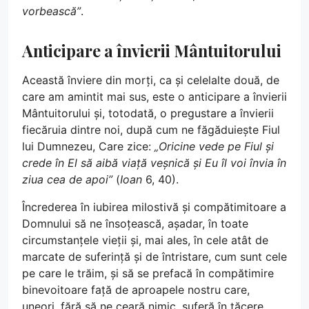
vorbească”
.
Anticipare a învierii Mântuitorului
Această înviere din morți, ca și celelalte două, de
care am amintit mai sus, este o anticipare a învierii
Mântuitorului și, totodată, o pregustare a învierii
fiecăruia dintre noi, după cum ne făgăduiește Fiul
lui Dumnezeu, Care zice:
„Oricine vede pe Fiul și
crede în El să aibă viață veșnică și Eu îl voi învia în
ziua cea de apoi”
(
Ioan
6, 40).
Încrederea în iubirea milostivă și compătimitoare a
Domnului să ne însoțească, așadar, în toate
circumstanțele vieții și, mai ales, în cele atât de
marcate de suferință și de întristare, cum sunt cele
pe care le trăim, și să se prefacă în compătimire
binevoitoare față de aproapele nostru care,
uneori, fără să ne ceară nimic, suferă în tăcere,