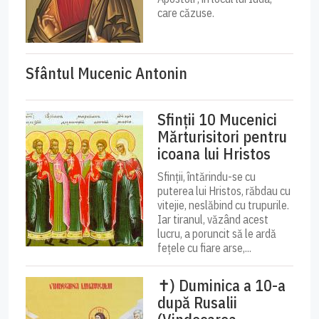
care căzuse.
Sfântul Mucenic Antonin
Sfinții 10 Mucenici
Mărturisitori pentru
icoana lui Hristos
Sfinții, întărindu-se cu
puterea lui Hristos, răbdau cu
vitejie, neslăbind cu trupurile.
Iar tiranul, văzând acest
lucru, a poruncit să le ardă
fețele cu fiare arse,...
✝) Duminica a 10-a
după Rusalii