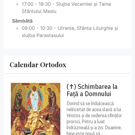
17:00 - 18:30 - Slujba Vecerniei și Taina
Sfântului Maslu
Sâmbătă
08:00 - 10:30 - Utrenia, Sfânta Liturghie și
slujba Parastasului
Calendar Ortodox
(✝) Schimbarea la
Față a Domnului
Dorind să se îndulcească
neîncetat de acea slavă a lui
Hristos și de vederea sfinților
proroci, Petru a luat
îndrăzneală și a zis: Doamne,
bine este nouă să...