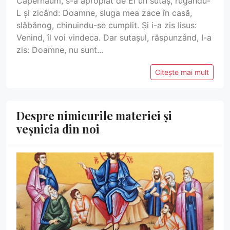
Capernaum, s-a apropiat de El un sutaș, rugându-
L și zicând: Doamne, sluga mea zace în casă,
slăbănog, chinuindu-se cumplit. Și i-a zis Iisus:
Venind, îl voi vindeca. Dar sutașul, răspunzând, I-a
zis: Doamne, nu sunt...
Citește mai mult
Despre nimicurile materiei și
veșnicia din noi