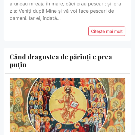
aruncau mreaja în mare, căci erau pescari; și le-a
zis: Veniți după Mine și vă voi face pescari de
oameni. Iar ei, îndată...
Citește mai mult
Când dragostea de părinți e prea
puțin