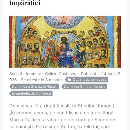
Împărăției
Scris de
Ierom. dr. Calinic Costescu
Publicat la 14 Iunie 2
026
Se citește în 8 minute
Cuvânt duhovnicesc
Duminica a 2-a după Rusalii
Duminica Sfinților Români
Evanghelia de Duminică
Duminica a 2-a după Rusalii (a Sfinților Români)
„În vremea aceea, pe când Iisus umbla pe lângă
Marea Galileei, a văzut pe doi frați: pe Simon ce
se numește Petru și pe Andrei, fratele lui, care