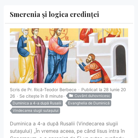
Smerenia și logica credinței
Scris de
Pr. Rică-Teodor Berbece
Publicat la 28 Iunie 20
26
Se citește în 8 minute
Cuvânt duhovnicesc
Duminica a 4-a după Rusalii
Evanghelia de Duminică
Vindecarea slugii sutașului
Duminica a 4-a după Rusalii (Vindecarea slugii
sutașului) „În vremea aceea, pe când Iisus intra în