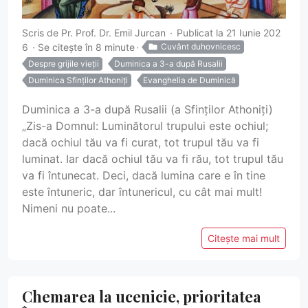
Scris de
Pr. Prof. Dr. Emil Jurcan
Publicat la 21 Iunie 202
6
Se citește în 8 minute
Cuvânt duhovnicesc
Despre grijile vieții
Duminica a 3-a după Rusalii
Duminica Sfinților Athoniți
Evanghelia de Duminică
Duminica a 3-a după Rusalii (a Sfinților Athoniți)
„Zis-a Domnul: Luminătorul trupului este ochiul;
dacă ochiul tău va fi curat, tot trupul tău va fi
luminat. Iar dacă ochiul tău va fi rău, tot trupul tău
va fi întunecat. Deci, dacă lumina care e în tine
este întuneric, dar întunericul, cu cât mai mult!
Nimeni nu poate...
Citește mai mult
Chemarea la ucenicie, prioritatea