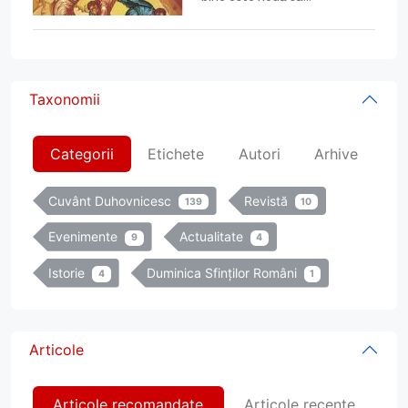
Taxonomii
Categorii
Etichete
Autori
Arhive
Cuvânt Duhovnicesc
Revistă
139
10
Evenimente
Actualitate
9
4
Istorie
Duminica Sfinților Români
4
1
Articole
Articole recomandate
Articole recente