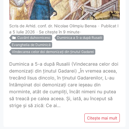
Scris de
Arhid. conf. dr. Nicolae Olimpiu Benea
Publicat l
a 5 Iulie 2026
Se citește în 9 minute
Cuvânt duhovnicesc
Duminica a 5-a după Rusalii
Evanghelia de Duminică
Vindecarea celor doi demonizați din ținutul Gadarei
Duminica a 5-a după Rusalii (Vindecarea celor doi
demonizați din ținutul Gadarei) „În vremea aceea,
trecând Iisus dincolo, în ținutul Gadarenilor, L-au
întâmpinat doi demonizați care ieșeau din
morminte, atât de cumpliți, încât nimeni nu putea
să treacă pe calea aceea. Și, iată, au început să
strige și să zică: Ce ai...
Citește mai mult