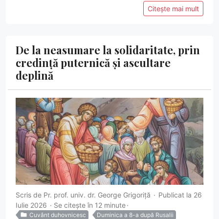
Citește mai mult
De la neasumare la solidaritate, prin
credință puternică și ascultare
deplină
Scris de
Pr. prof. univ. dr. George Grigoriţă
Publicat la 26
Iulie 2026
Se citește în 12 minute
Cuvânt duhovnicesc
Duminica a 8-a după Rusalii