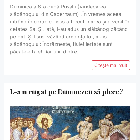
Duminica a 6-a după Rusalii (Vindecarea
slăbănogului din Capernaum) „În vremea aceea,
intrând în corabie, Iisus a trecut marea și a venit în
cetatea Sa. Și, iată, I-au adus un slăbănog zăcând
pe pat. Și Iisus, văzând credința lor, a zis
slăbănogului: Îndrăznește, fiule! Iertate sunt
păcatele tale! Dar unii dintre...
Citește mai mult
L-am rugat pe Dumnezeu să plece?