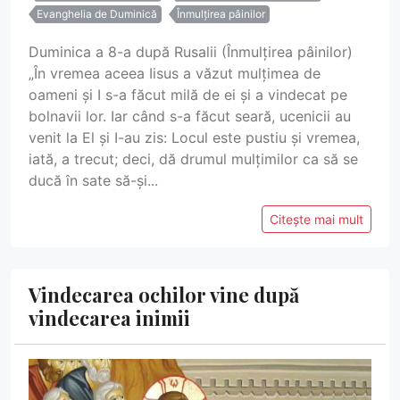
Evanghelia de Duminică
Înmulțirea pâinilor
Duminica a 8-a după Rusalii (Înmulțirea pâinilor)
„În vremea aceea Iisus a văzut mulțimea de
oameni și I s-a făcut milă de ei și a vindecat pe
bolnavii lor. Iar când s-a făcut seară, ucenicii au
venit la El și I-au zis: Locul este pustiu și vremea,
iată, a trecut; deci, dă drumul mulțimilor ca să se
ducă în sate să-și...
Citește mai mult
Vindecarea ochilor vine după
vindecarea inimii