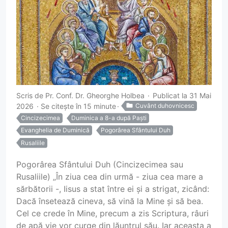
Scris de
Pr. Conf. Dr. Gheorghe Holbea
Publicat la 31 Mai
2026
Se citește în 15 minute
Cuvânt duhovnicesc
Cincizecimea
Duminica a 8-a după Paști
Evanghelia de Duminică
Pogorârea Sfântului Duh
Rusaliile
Pogorârea Sfântului Duh (Cincizecimea sau
Rusaliile) „În ziua cea din urmă - ziua cea mare a
sărbătorii -, Iisus a stat între ei și a strigat, zicând:
Dacă însetează cineva, să vină la Mine și să bea.
Cel ce crede în Mine, precum a zis Scriptura, râuri
de apă vie vor curge din lăuntrul său. Iar aceasta a