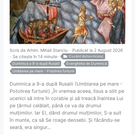
Scris de
Arhim. Mihail Stanciu
Publicat la 2 August 2026
Se citește în 14 minute
Cuvânt duhovnicesc
Duminica a 9-a după Rusalii
Evanghelia de Duminică
Umblarea pe mare - Potolirea furtunii
Duminica a 9-a după Rusalii (Umblarea pe mare -
Potolirea furtunii) „În vremea aceea, Iisus a silit pe
ucenici să intre în corabie și să treacă înaintea Lui
pe țărmul celălalt, până ce va da drumul
mulțimilor. Iar El, dând drumul mulțimilor, S-a suit
în munte, ca să Se roage deosebi. Și făcându-se
seară, era singur...