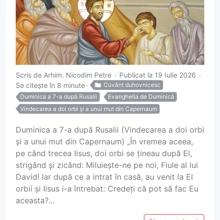
Scris de
Arhim. Nicodim Petre
Publicat la 19 Iulie 2026
Se citește în 8 minute
Cuvânt duhovnicesc
Duminica a 7-a după Rusalii
Evanghelia de Duminică
Vindecarea a doi orbi și a unui mut din Capernaum
Duminica a 7-a după Rusalii (Vindecarea a doi orbi
și a unui mut din Capernaum) „În vremea aceea,
pe când trecea Iisus, doi orbi se țineau după El,
strigând și zicând: Miluiește-ne pe noi, Fiule al lui
David! Iar după ce a intrat în casă, au venit la El
orbii și Iisus i-a întrebat: Credeți că pot să fac Eu
aceasta?...