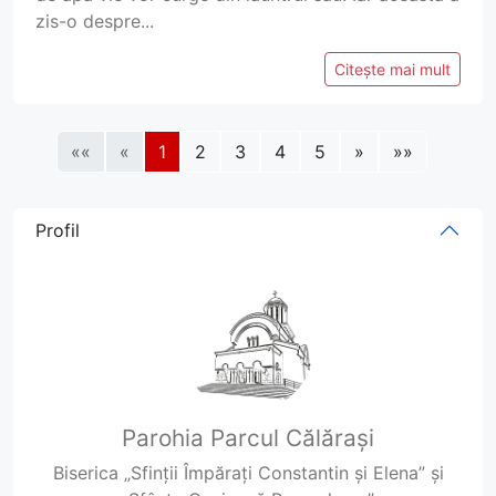
zis-o despre...
Citește mai mult
««
«
1
2
3
4
5
»
»»
Profil
Parohia Parcul Călărași
Biserica „Sfinții Împărați Constantin și Elena” și