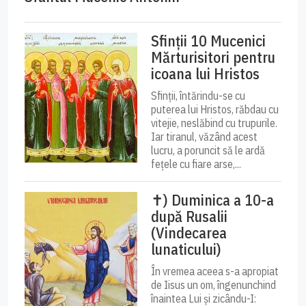
Sfinții 10 Mucenici
Mărturisitori pentru
icoana lui Hristos
Sfinții, întărindu-se cu
puterea lui Hristos, răbdau cu
vitejie, neslăbind cu trupurile.
Iar tiranul, văzând acest
lucru, a poruncit să le ardă
fețele cu fiare arse,...
✝) Duminica a 10-a
după Rusalii
(Vindecarea
lunaticului)
În vremea aceea s-a apropiat
de Iisus un om, îngenunchind
înaintea Lui și zicându-I: