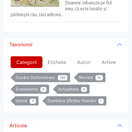
Doamne, miluiește pe fiul
meu, că este lunatic și
pătimește rău, căci adesea...
Taxonomii
Categorii
Etichete
Autori
Arhive
Cuvânt Duhovnicesc
Revistă
140
10
Evenimente
Actualitate
9
4
Istorie
Duminica Sfinților Români
4
1
Articole