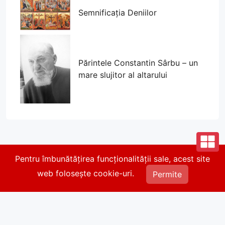
Semnificația Deniilor
Părintele Constantin Sârbu – un
mare slujitor al altarului
Pentru îmbunătățirea funcționalității sale, acest site
© 2026 Parohia Parcul Călărași. Toate drepturile
web folosește cookie-uri.
rezervate.
Permite