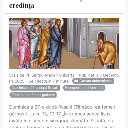
credința
Scris de
Pr. Sergiu-Marian Chioarță
Publicat la 7 Decemb
rie 2025
Se citește în 7 minute
Cuvânt duhovnicesc
Duminica a 27-a după Rusalii
Evanghelia de Duminică
Tămăduirea femeii gârbove
Duminica a 27-a după Rusalii (Tămăduirea femeii
gârbove) Luca 13, 10-17 „În vremea aceea Iisus
învăța într-una din sinagogi sâmbăta. Și, iată, era
acolo o femeie care avea de optsprezece ani un