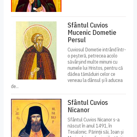
Sfântul Cuvios
Mucenic Dometie
Persul
Cuviosul Dometie intrând într-
o peșteră, petrecea acolo
săvârșind multe minuni cu
numele lui Hristos, pentru că
dădea tămăduiri celor ce
veneau la dânsul și îi aducea
de...
Sfântul Cuvios
Nicanor
Sfântul Cuvios Nicanor s-a
născut în anul 1491, în
Tesalonic. Părinții săi, Ioan și