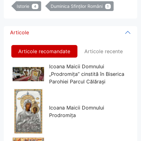
Istorie
Duminica Sfinților Români
4
1
Articole
Articole recomandate
Articole recente
Icoana Maicii Domnului
„Prodromița” cinstită în Biserica
Parohiei Parcul Călărași
Icoana Maicii Domnului
Prodromița