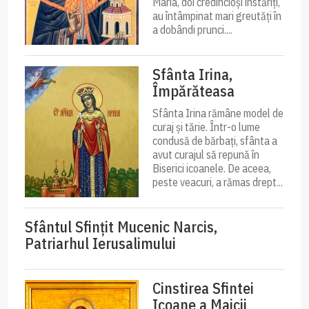
Maria, doi credincioși înstăriți,
au întâmpinat mari greutăți în
a dobândi prunci....
Sfânta Irina,
Împărăteasa
Sfânta Irina rămâne model de
curaj și tărie. Într-o lume
condusă de bărbați, sfânta a
avut curajul să repună în
Biserici icoanele. De aceea,
peste veacuri, a rămas drept...
Sfântul Sfinţit Mucenic Narcis,
Patriarhul Ierusalimului
Cinstirea Sfintei
Icoane a Maicii