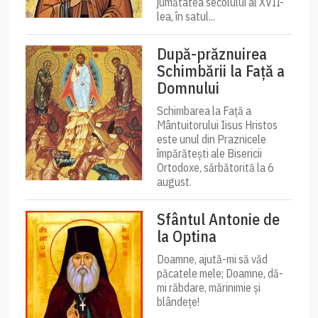
jumătatea secolului al XVII-
lea, în satul...
După-prăznuirea
Schimbării la Față a
Domnului
Schimbarea la Față a
Mântuitorului Iisus Hristos
este unul din Praznicele
împărătești ale Bisericii
Ortodoxe, sărbătorită la 6
august.
Sfântul Antonie de
la Optina
Doamne, ajută-mi să văd
păcatele mele; Doamne, dă-
mi răbdare, mărinimie şi
blândeţe!