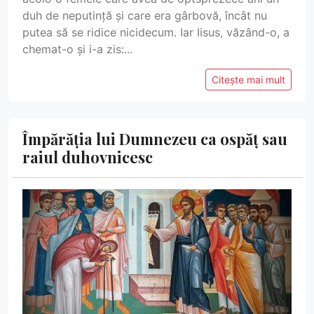
duh de neputință și care era gârbovă, încât nu
putea să se ridice nicidecum. Iar Iisus, văzând-o, a
chemat-o și i-a zis:...
Citește mai mult
Împărăția lui Dumnezeu ca ospăț sau
raiul duhovnicesc