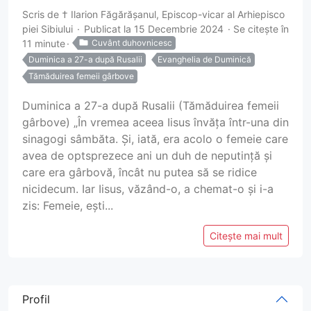
Scris de
† Ilarion Făgărășanul, Episcop-vicar al Arhiepisco
piei Sibiului
Publicat la 15 Decembrie 2024
Se citește în
11 minute
Cuvânt duhovnicesc
Duminica a 27-a după Rusalii
Evanghelia de Duminică
Tămăduirea femeii gârbove
Duminica a 27-a după Rusalii (Tămăduirea femeii
gârbove) „În vremea aceea Iisus învăța într-una din
sinagogi sâmbăta. Și, iată, era acolo o femeie care
avea de optsprezece ani un duh de neputință și
care era gârbovă, încât nu putea să se ridice
nicidecum. Iar Iisus, văzând-o, a chemat-o și i-a
zis: Femeie, ești...
Citește mai mult
Profil