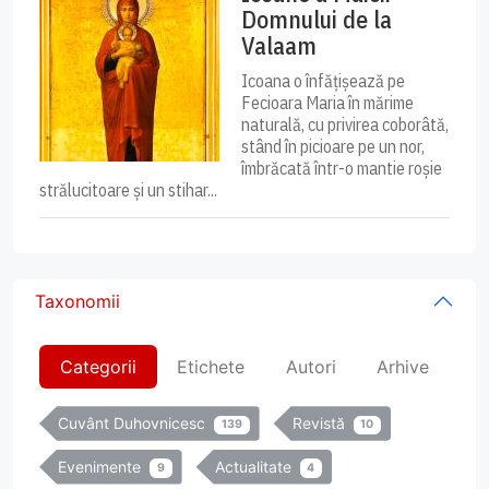
Domnului de la
Valaam
Icoana o înfățișează pe
Fecioara Maria în mărime
naturală, cu privirea coborâtă,
stând în picioare pe un nor,
îmbrăcată într-o mantie roșie
strălucitoare și un stihar...
Taxonomii
Categorii
Etichete
Autori
Arhive
Cuvânt Duhovnicesc
Revistă
139
10
Evenimente
Actualitate
9
4