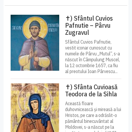
✝) Sfântul Cuvios
Pafnutie – Pârvu
Zugravul
Sfântul Cuvios Pafnutie,
vestit iconar cunoscut cu
numele de Pârvu „Mutul”, s-a
născut în Câmpulung Muscel,
la 12 octombrie 1657, ca fiu
al preotului Ioan Pârvescu...
✝) Sfânta Cuvioasă
Teodora de la Sihla
Această floare
duhovnicească și mireasă a lui
Hristos, pe care a odrăslit-o
pământul binecuvântat al
Moldovei, s-a născut pe la