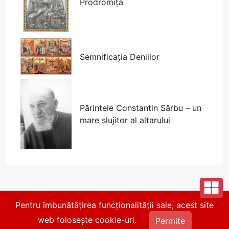
Prodromița
Semnificația Deniilor
Părintele Constantin Sârbu – un
mare slujitor al altarului
Pentru îmbunătățirea funcționalității sale, acest site
© 2026 Parohia Parcul Călărași. Toate drepturile
web folosește cookie-uri.
rezervate.
Permite