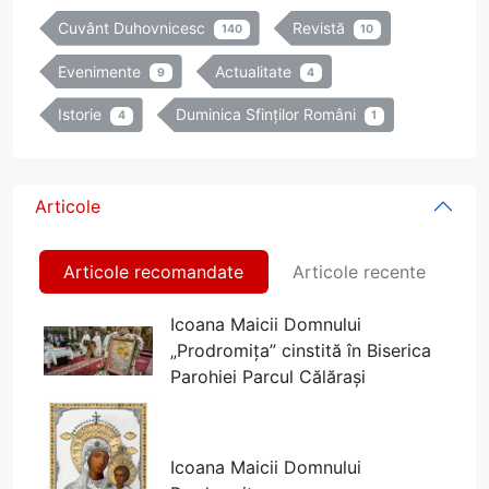
Cuvânt Duhovnicesc
Revistă
140
10
Evenimente
Actualitate
9
4
Istorie
Duminica Sfinților Români
4
1
Articole
Articole recomandate
Articole recente
Icoana Maicii Domnului
„Prodromița” cinstită în Biserica
Parohiei Parcul Călărași
Icoana Maicii Domnului