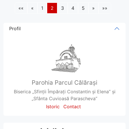
««
«
1
2
3
4
5
»
»»
Profil
Parohia Parcul Călărași
Biserica „Sfinții Împărați Constantin și Elena” și
„Sfânta Cuvioasă Parascheva”
Istoric
Contact