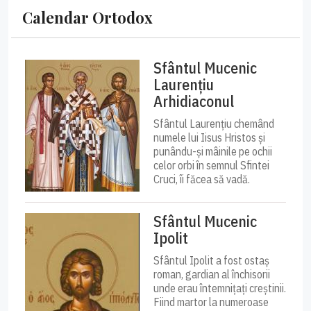
Calendar Ortodox
Sfântul Mucenic
Laurențiu
Arhidiaconul
Sfântul Laurențiu chemând
numele lui Iisus Hristos și
punându-și mâinile pe ochii
celor orbi în semnul Sfintei
Cruci, îi făcea să vadă.
Sfântul Mucenic
Ipolit
Sfântul Ipolit a fost ostaș
roman, gardian al închisorii
unde erau întemnițați creștinii.
Fiind martor la numeroase