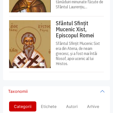
tămăduiri minunate făcute de
Sfântul Laurențiu,...
Sfântul Sfințit
Mucenic Xist,
Episcopul Romei
Sfântul Sfințit Mucenic Sixt
era din Atena, de neam
grecesc, și a fost mai întâi
filosof, apoi ucenic al lui
Hristos.
Taxonomii
Categorii
Etichete
Autori
Arhive