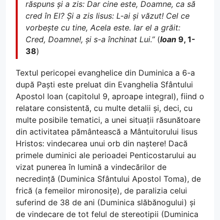
răspuns și a zis: Dar cine este, Doamne, ca să
cred în El? Și a zis Iisus: L-ai și văzut! Cel ce
vorbește cu tine, Acela este. Iar el a grăit:
Cred, Doamne!, și s-a închinat Lui.”
(
Ioan
9, 1-
38
)
Textul pericopei evanghelice din Duminica a 6-a
după Paști este preluat din Evanghelia Sfântului
Apostol Ioan (capitolul 9, aproape integral), fiind o
relatare consistentă, cu multe detalii și, deci, cu
multe posibile tematici, a unei situații răsunătoare
din activitatea pământească a Mântuitorului Iisus
Hristos: vindecarea unui orb din naștere! Dacă
primele duminici ale perioadei Penticostarului au
vizat punerea în lumină a vindecărilor de
necredință (Duminica Sfântului Apostol Toma), de
frică (a femeilor mironosițe), de paralizia celui
suferind de 38 de ani (Duminica slăbănogului) și
de vindecare de tot felul de stereotipii (Duminica