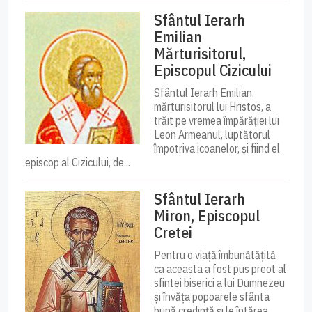
Sfântul Ierarh
Emilian
Mărturisitorul,
Episcopul Cizicului
Sfântul Ierarh Emilian,
mărturisitorul lui Hristos, a
trăit pe vremea împărăției lui
Leon Armeanul, luptătorul
împotriva icoanelor, și fiind el
episcop al Cizicului, de...
Sfântul Ierarh
Miron, Episcopul
Cretei
Pentru o viață îmbunătățită
ca aceasta a fost pus preot al
sfintei biserici a lui Dumnezeu
și învăța popoarele sfânta
bună credință și le întărea