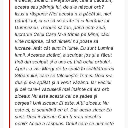
acesta sau părinții lui, de s-a născut orb?
Iisus a răspuns: Nici acesta n-a păcătuit, nici
părinții lui, ci ca să se arate în el lucrările lui
Dumnezeu. Trebuie să fac, până este ziuă,
lucrările Celui Care M-a trimis pe Mine; căci
vine noaptea, când nimeni nu poate să
lucreze. Atât cât sunt în lume, Eu sunt Lumina
lumii. Acestea zicând, a scuipat jos și a făcut
tină din scuipat și a uns cu tină ochii orbului.
Apoi i-a zis: Mergi de te spală în scăldătoarea
Siloamului, care se tâlcuiește: trimis. Deci s-a
dus și s-a spălat și a venit văzând. Iar vecinii
și cei care-l văzuseră mai înainte că era orb
ziceau: Nu este acesta cel ce ședea și
cerșea? Unii ziceau: El este. Alții ziceau: Nu
este el, ci seamănă cu el. Dar acela zicea: Eu
sunt. Deci îi ziceau: Cum ți s-au deschis
ochii? Acela a răspuns: Omul care se numește