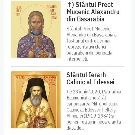
✝) Sfântul Preot
Mucenic Alexandru
din Basarabia
Sfântul Preot Mucenic
Alexandru din Basarabia a
fost unul dintre cei mai
reprezentativi clerici
basarabeni din perioada
interbelică.
Sfântul Ierarh
Calinic al Edessei
Pe 23 iunie 2020, Patriarhia
Ecumenică a hotărât
canonizarea Mitropolitului
Calinic al Edessei, Pellei și
Almopiei (1919-1984) și
pomenirea lui în fiecare an la
data de...