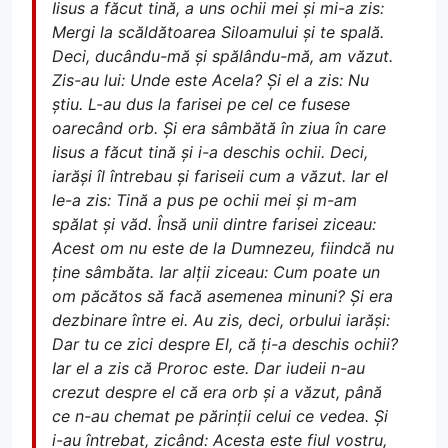
Iisus a făcut tină, a uns ochii mei și mi-a zis:
Mergi la scăldătoarea Siloamului și te spală.
Deci, ducându-mă și spălându-mă, am văzut.
Zis-au lui: Unde este Acela? Și el a zis: Nu
știu. L-au dus la farisei pe cel ce fusese
oarecând orb. Și era sâmbătă în ziua în care
Iisus a făcut tină și i-a deschis ochii. Deci,
iarăși îl întrebau și fariseii cum a văzut. Iar el
le-a zis: Tină a pus pe ochii mei și m-am
spălat și văd. Însă unii dintre farisei ziceau:
Acest om nu este de la Dumnezeu, fiindcă nu
ține sâmbăta. Iar alții ziceau: Cum poate un
om păcătos să facă asemenea minuni? Și era
dezbinare între ei. Au zis, deci, orbului iarăși:
Dar tu ce zici despre El, că ți-a deschis ochii?
Iar el a zis că Proroc este. Dar iudeii n-au
crezut despre el că era orb și a văzut, până
ce n-au chemat pe părinții celui ce vedea. Și
i-au întrebat, zicând: Acesta este fiul vostru,