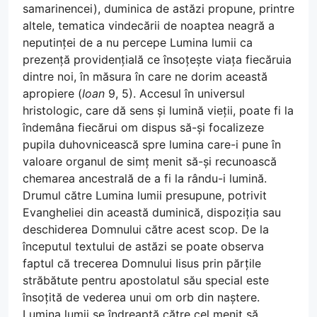
samarinencei), duminica de astăzi propune, printre
altele, tematica vindecării de noaptea neagră a
neputinței de a nu percepe Lumina lumii ca
prezență providențială ce însoțește viața fiecăruia
dintre noi, în măsura în care ne dorim această
apropiere (
Ioan
9, 5). Accesul în universul
hristologic, care dă sens și lumină vieții, poate fi la
îndemâna fiecărui om dispus să-și focalizeze
pupila duhovnicească spre lumina care-i pune în
valoare organul de simț menit să-și recunoască
chemarea ancestrală de a fi la rându-i lumină.
Drumul către Lumina lumii presupune, potrivit
Evangheliei din această duminică, dispoziția sau
deschiderea Domnului către acest scop. De la
începutul textului de astăzi se poate observa
faptul că trecerea Domnului Iisus prin părțile
străbătute pentru apostolatul său special este
însoțită de vederea unui om orb din naștere.
Lumina lumii se îndreaptă către cel menit să