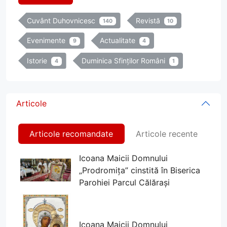
Cuvânt Duhovnicesc
Revistă
140
10
Evenimente
Actualitate
9
4
Istorie
Duminica Sfinților Români
4
1
Articole
Articole recomandate
Articole recente
Icoana Maicii Domnului
„Prodromița” cinstită în Biserica
Parohiei Parcul Călărași
Icoana Maicii Domnului