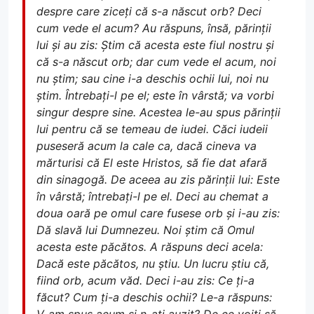
despre care ziceți că s-a născut orb? Deci
cum vede el acum? Au răspuns, însă, părinții
lui și au zis: Știm că acesta este fiul nostru și
că s-a născut orb; dar cum vede el acum, noi
nu știm; sau cine i-a deschis ochii lui, noi nu
știm. Întrebați-l pe el; este în vârstă; va vorbi
singur despre sine. Acestea le-au spus părinții
lui pentru că se temeau de iudei. Căci iudeii
puseseră acum la cale ca, dacă cineva va
mărturisi că El este Hristos, să fie dat afară
din sinagogă. De aceea au zis părinții lui: Este
în vârstă; întrebați-l pe el. Deci au chemat a
doua oară pe omul care fusese orb și i-au zis:
Dă slavă lui Dumnezeu. Noi știm că Omul
acesta este păcătos. A răspuns deci acela:
Dacă este păcătos, nu știu. Un lucru știu că,
fiind orb, acum văd. Deci i-au zis: Ce ți-a
făcut? Cum ți-a deschis ochii? Le-a răspuns:
V-am spus acum și n-ați auzit? De ce voiți să