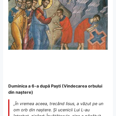
Duminica a 6-a după Paști (Vindecarea orbului
din naștere)
„În vremea aceea, trecând Iisus, a văzut pe un
om orb din naștere. Și ucenicii Lui L-au
întrebat, zicând: Învățătorule, cine a păcătuit,