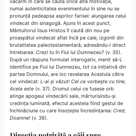
vacarm în care se căuta orice altă motivație,
numai autenticitatea evenimentului în sine nu se
pronunță pedeapsa asprilor farisei: alungarea celui
vindecat din sinagogă. Ajuns în acest punct,
Mântuitorul Iisus Hristos îl caută din nou pe
proaspătul vindecat aflat încă pe cale, izgonit din
brutalitatea paleotestamentară, adresându-i direct
întrebarea:
Crezi tu în Fiul lui Dumnezeu?
(v. 35).
După un răspuns formulat interogativ, menit să-L
identifice pe Fiul lui Dumnezeu, tot ca inițiativă din
partea Domnului, are loc revelarea Acestuia către
cel vindecat:
L-ai și văzut! Cel ce vorbește cu tine,
Acela este
(v. 37). Drumul celui ce fusese orb
atinge apogeul vindecării sale, mărturisindu-și
credința luminată, efectul acesteia fiind gestul de
închinăciune cu care însoțește încredințarea:
Cred,
Doamne!
(v. 38).
Direcția potrivită a căii spre