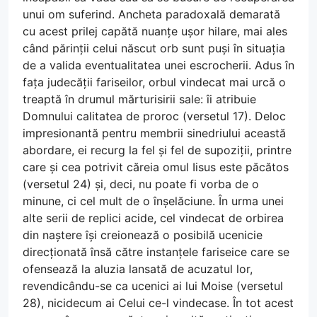
unui om suferind. Ancheta paradoxală demarată
cu acest prilej capătă nuanțe ușor hilare, mai ales
când părinții celui născut orb sunt puși în situația
de a valida eventualitatea unei escrocherii. Adus în
fața judecății fariseilor, orbul vindecat mai urcă o
treaptă în drumul mărturisirii sale: îi atribuie
Domnului calitatea de proroc (versetul 17). Deloc
impresionantă pentru membrii sinedriului această
abordare, ei recurg la fel și fel de supoziții, printre
care și cea potrivit căreia omul Iisus este păcătos
(versetul 24) și, deci, nu poate fi vorba de o
minune, ci cel mult de o înșelăciune. În urma unei
alte serii de replici acide, cel vindecat de orbirea
din naștere își creionează o posibilă ucenicie
direcționată însă către instanțele fariseice care se
ofensează la aluzia lansată de acuzatul lor,
revendicându-se ca ucenici ai lui Moise (versetul
28), nicidecum ai Celui ce-l vindecase. În tot acest