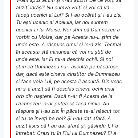
auziți iarăși? Nu cumva voiți și voi să vă
faceți ucenici ai Lui? Și l-au ocărât și i-au zis:
Tu ești ucenic al Aceluia, iar noi suntem
ucenici ai lui Moise. Noi știm că Dumnezeu a
vorbit cu Moise, dar pe Acesta nu-L știm de
unde este. A răspuns omul și le-a zis: Tocmai
în aceasta stă minunea: că voi nu știți de
unde este, iar El mi-a deschis ochii. Și noi
știm că Dumnezeu nu-i ascultă pe păcătoși;
dar, dacă este cineva cinstitor de Dumnezeu
și face voia Lui, pe acesta îl ascultă. Din veac
nu s-a auzit să fi deschis cineva ochii unui
orb din naștere. Dacă n-ar fi Acesta de la
Dumnezeu, n-ar putea să facă nimic. Au
răspuns și i-au zis: În păcate te-ai născut tot
și tu ne înveți pe noi? Și l-au dat afară. A
auzit Iisus că l-au dat afară și, găsindu-l, l-a
întrebat: Crezi tu în Fiul lui Dumnezeu? El a