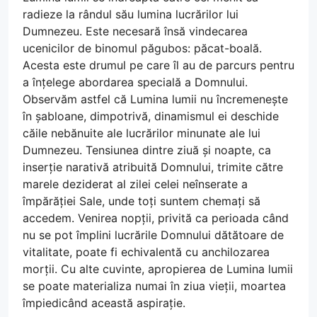
radieze la rândul său lumina lucrărilor lui
Dumnezeu. Este necesară însă vindecarea
ucenicilor de binomul păgubos: păcat-boală.
Acesta este drumul pe care îl au de parcurs pentru
a înțelege abordarea specială a Domnului.
Observăm astfel că Lumina lumii nu încremenește
în șabloane, dimpotrivă, dinamismul ei deschide
căile nebănuite ale lucrărilor minunate ale lui
Dumnezeu. Tensiunea dintre ziuă și noapte, ca
inserție narativă atribuită Domnului, trimite către
marele deziderat al zilei celei neînserate a
împărăției Sale, unde toți suntem chemați să
accedem. Venirea nopții, privită ca perioada când
nu se pot împlini lucrările Domnului dătătoare de
vitalitate, poate fi echivalentă cu anchilozarea
morții. Cu alte cuvinte, apropierea de Lumina lumii
se poate materializa numai în ziua vieții, moartea
împiedicând această aspirație.