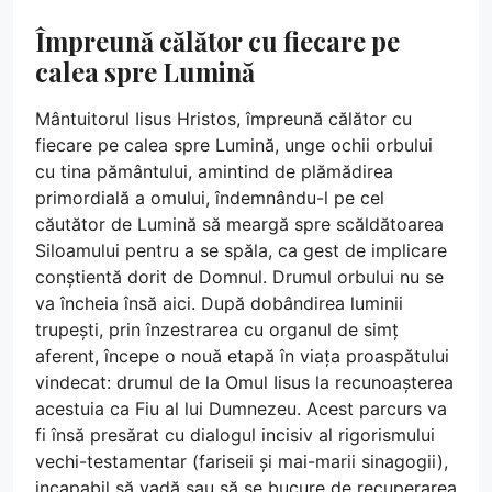
Împreună călător cu fiecare pe
calea spre Lumină
Mântuitorul Iisus Hristos, împreună călător cu
fiecare pe calea spre Lumină, unge ochii orbului
cu tina pământului, amintind de plămădirea
primordială a omului, îndemnându-l pe cel
căutător de Lumină să meargă spre scăldătoarea
Siloamului pentru a se spăla, ca gest de implicare
conștientă dorit de Domnul. Drumul orbului nu se
va încheia însă aici. După dobândirea luminii
trupești, prin înzestrarea cu organul de simț
aferent, începe o nouă etapă în viața proaspătului
vindecat: drumul de la Omul Iisus la recunoașterea
acestuia ca Fiu al lui Dumnezeu. Acest parcurs va
fi însă presărat cu dialogul incisiv al rigorismului
vechi-testamentar (fariseii și mai-marii sinagogii),
incapabil să vadă sau să se bucure de recuperarea