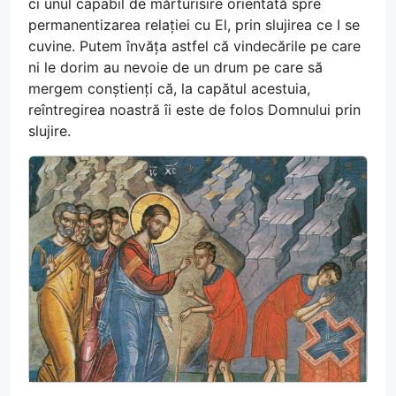
ci unul capabil de mărturisire orientată spre
permanentizarea relației cu El, prin slujirea ce I se
cuvine. Putem învăța astfel că vindecările pe care
ni le dorim au nevoie de un drum pe care să
mergem conștienți că, la capătul acestuia,
reîntregirea noastră îi este de folos Domnului prin
slujire.