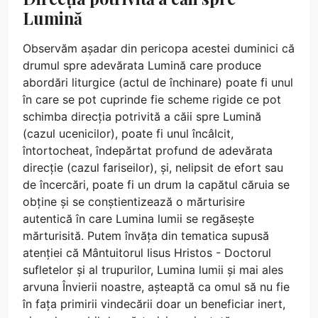
Lumină
Observăm așadar din pericopa acestei duminici că
drumul spre adevărata Lumină care produce
abordări liturgice (actul de închinare) poate fi unul
în care se pot cuprinde fie scheme rigide ce pot
schimba direcția potrivită a căii spre Lumină
(cazul ucenicilor), poate fi unul încâlcit,
întortocheat, îndepărtat profund de adevărata
direcție (cazul fariseilor), și, nelipsit de efort sau
de încercări, poate fi un drum la capătul căruia se
obține și se conștientizează o mărturisire
autentică în care Lumina lumii se regăsește
mărturisită. Putem învăța din tematica supusă
atenției că Mântuitorul Iisus Hristos - Doctorul
sufletelor și al trupurilor, Lumina lumii și mai ales
arvuna Învierii noastre, așteaptă ca omul să nu fie
în fața primirii vindecării doar un beneficiar inert,