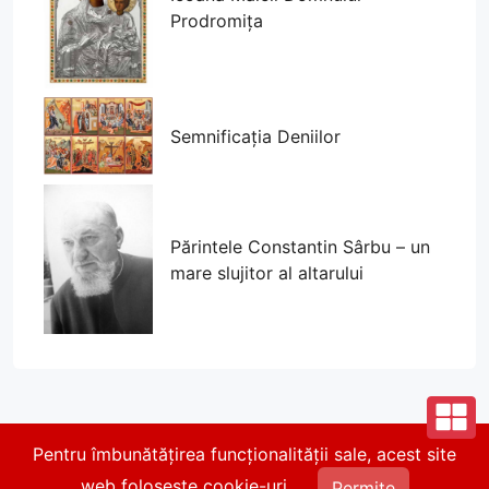
Prodromița
Semnificația Deniilor
Părintele Constantin Sârbu – un
mare slujitor al altarului
Pentru îmbunătățirea funcționalității sale, acest site
© 2026 Parohia Parcul Călărași. Toate drepturile
web folosește cookie-uri.
rezervate.
Permite