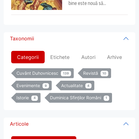
bine este nouă să...
Taxonomii
Categorii
Etichete
Autori
Arhive
Cuvânt Duhovnicesc
Revistă
139
10
Evenimente
Actualitate
9
4
Istorie
Duminica Sfinților Români
4
1
Articole