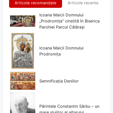
Articole recomandate
Articole recente
Icoana Maicii Domnului
„Prodromița” cinstită în Biserica
Parohiei Parcul Călărași
Icoana Maicii Domnului
Prodromița
Semnificația Deniilor
Părintele Constantin Sârbu – un
mare slujitor al altarului