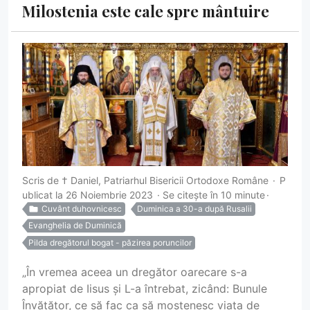
Milostenia este cale spre mântuire
Scris de
† Daniel, Patriarhul Bisericii Ortodoxe Române
P
ublicat la 26 Noiembrie 2023
Se citește în 10 minute
Cuvânt duhovnicesc
Duminica a 30-a după Rusalii
Evanghelia de Duminică
Pilda dregătorul bogat - păzirea poruncilor
„În vremea aceea un dregător oarecare s-a
apropiat de Iisus și L-a întrebat, zicând: Bunule
Învățător, ce să fac ca să moștenesc viața de