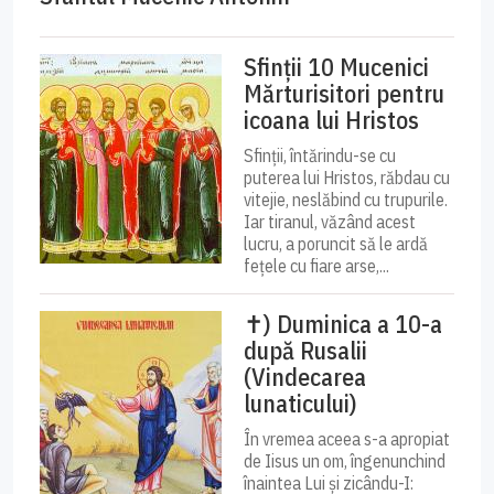
Sfinții 10 Mucenici
Mărturisitori pentru
icoana lui Hristos
Sfinții, întărindu-se cu
puterea lui Hristos, răbdau cu
vitejie, neslăbind cu trupurile.
Iar tiranul, văzând acest
lucru, a poruncit să le ardă
fețele cu fiare arse,...
✝) Duminica a 10-a
după Rusalii
(Vindecarea
lunaticului)
În vremea aceea s-a apropiat
de Iisus un om, îngenunchind
înaintea Lui și zicându-I: