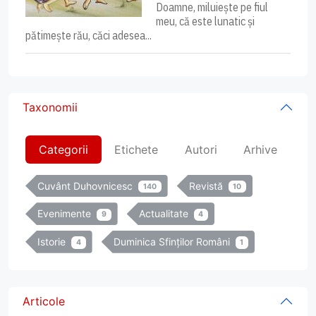
Doamne, miluiește pe fiul
meu, că este lunatic și
pătimește rău, căci adesea...
Taxonomii
Categorii
Etichete
Autori
Arhive
Cuvânt Duhovnicesc
Revistă
140
10
Evenimente
Actualitate
9
4
Istorie
Duminica Sfinților Români
4
1
Articole