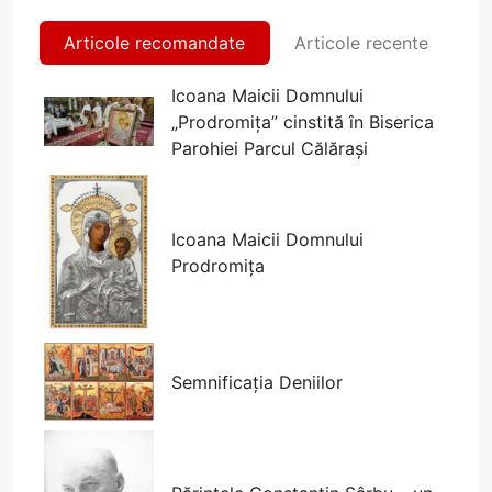
Articole recomandate
Articole recente
Icoana Maicii Domnului
„Prodromița” cinstită în Biserica
Parohiei Parcul Călărași
Icoana Maicii Domnului
Prodromița
Semnificația Deniilor