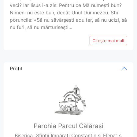
veci? Iar Iisus i-a zis: Pentru ce Mă numești bun?
Nimeni nu este bun, decât Unul Dumnezeu. Știi
poruncile: «Să nu săvârșești adulter, să nu ucizi, să
nu furi, să nu mărturisești...
Citește mai mult
Profil
Parohia Parcul Călărași
Biserica „Sfinții Împărați Constantin și Elena” și