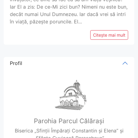
Iar El a zis: De ce-Mi zici bun? Nimeni nu este bun,
decât numai Unul Dumnezeu. Iar dacă vrei să intri
în viață, păzește poruncile. El...
Citește mai mult
Profil
Parohia Parcul Călărași
Biserica „Sfinții Împărați Constantin și Elena” și
„Sfânta Cuvioasă Parascheva”