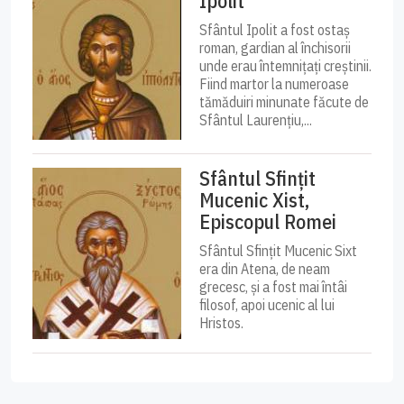
Ipolit
Sfântul Ipolit a fost ostaș
roman, gardian al închisorii
unde erau întemnițați creștinii.
Fiind martor la numeroase
tămăduiri minunate făcute de
Sfântul Laurențiu,...
Sfântul Sfințit
Mucenic Xist,
Episcopul Romei
Sfântul Sfințit Mucenic Sixt
era din Atena, de neam
grecesc, și a fost mai întâi
filosof, apoi ucenic al lui
Hristos.