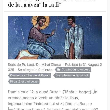
de la „a avea” la „a fi”
Scris de
Pr. Lect. Dr. Mihai Ciurea
Publicat la 31 August 2
025
Se citește în 9 minute
Cuvânt duhovnicesc
Duminica a 12-a după Rusalii
Evanghelia de Duminică
Pilda tânărului bogat
Duminica a 12-a după Rusalii (Tânărul bogat) „În
vremea aceea a venit un tânăr la Iisus,
îngenunchind înaintea Lui și zicându-I: Bunule
Învățător, ce bine să fac ca să am viața veșnică?