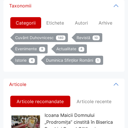
Taxonomii
Categorii
Etichete
Autori
Arhive
Cuvânt Duhovnicesc
Revistă
140
10
Evenimente
Actualitate
9
4
Istorie
Duminica Sfinților Români
4
1
Articole
Articole recomandate
Articole recente
Icoana Maicii Domnului
„Prodromița” cinstită în Biserica