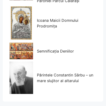
Parohiei Parcul Călărași
Icoana Maicii Domnului
Prodromița
Semnificația Deniilor
Părintele Constantin Sârbu – un
mare slujitor al altarului