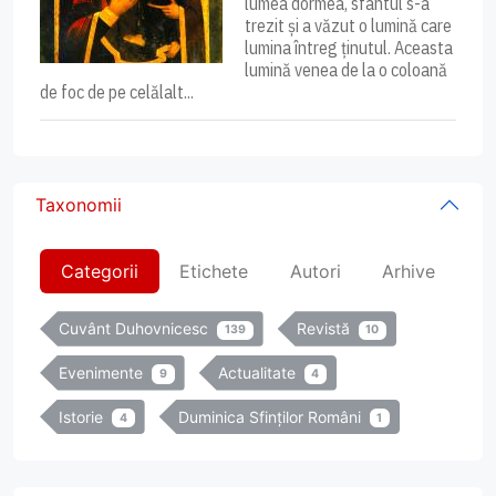
lumea dormea, sfântul s-a
trezit și a văzut o lumină care
lumina întreg ținutul. Aceasta
lumină venea de la o coloană
de foc de pe celălalt...
Taxonomii
Categorii
Etichete
Autori
Arhive
Cuvânt Duhovnicesc
Revistă
139
10
Evenimente
Actualitate
9
4
Istorie
Duminica Sfinților Români
4
1