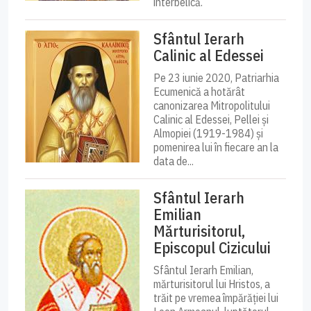
interbelică.
Sfântul Ierarh
Calinic al Edessei
Pe 23 iunie 2020, Patriarhia
Ecumenică a hotărât
canonizarea Mitropolitului
Calinic al Edessei, Pellei și
Almopiei (1919-1984) și
pomenirea lui în fiecare an la
data de...
Sfântul Ierarh
Emilian
Mărturisitorul,
Episcopul Cizicului
Sfântul Ierarh Emilian,
mărturisitorul lui Hristos, a
trăit pe vremea împărăției lui