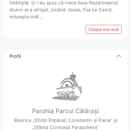
întâmplă. Și i-au spus că trece Iisus Nazarineanul.
Atunci el a strigat, zicând: Iisuse, Fiul lui David,
miluiește-mă!...
Citește mai mult
Profil
Parohia Parcul Călărași
Biserica „Sfinții Împărați Constantin și Elena” și
„Sfânta Cuvioasă Parascheva”