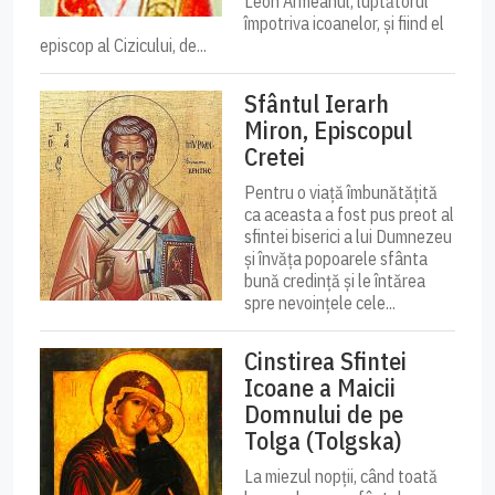
Leon Armeanul, luptătorul
împotriva icoanelor, și fiind el
episcop al Cizicului, de...
Sfântul Ierarh
Miron, Episcopul
Cretei
Pentru o viață îmbunătățită
ca aceasta a fost pus preot al
sfintei biserici a lui Dumnezeu
și învăța popoarele sfânta
bună credință și le întărea
spre nevoințele cele...
Cinstirea Sfintei
Icoane a Maicii
Domnului de pe
Tolga (Tolgska)
La miezul nopții, când toată