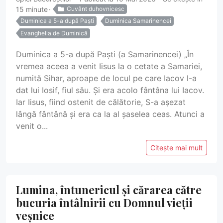
15 minute
Cuvânt duhovnicesc
Duminica a 5-a după Paști
Duminica Samarinencei
Evanghelia de Duminică
Duminica a 5-a după Paști (a Samarinencei) „În
vremea aceea a venit Iisus la o cetate a Samariei,
numită Sihar, aproape de locul pe care Iacov l-a
dat lui Iosif, fiul său. Și era acolo fântâna lui Iacov.
Iar Iisus, fiind ostenit de călătorie, S-a așezat
lângă fântână și era ca la al șaselea ceas. Atunci a
venit o...
Citește mai mult
Lumina, întunericul și cărarea către
bucuria întâlnirii cu Domnul vieții
veșnice