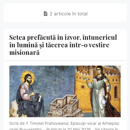
2 articole în total
Setea prefăcută în izvor, întunericul
în lumină și tăcerea într-o vestire
misionară
Scris de
† Timotei Prahoveanul, Episcop-vicar al Arhiepisc
opiei Bucureștilor
Publicat la 10 Mai 2026
Se citește în