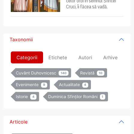
celor orbi în semnul Sfintei
Cruci, îi făcea să vadă.
Taxonomii
Categorii
Etichete
Autori
Arhive
Cuvânt Duhovnicesc
Revistă
140
10
Evenimente
Actualitate
9
4
Istorie
Duminica Sfinților Români
4
1
Articole