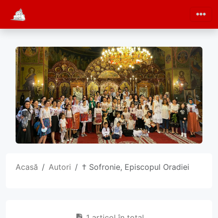
Acasă
Autori
† Sofronie, Episcopul Oradiei
1 articol în total