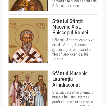
tămăduiri minunate făcute de
Sfântul Laurențiu,...
Sfântul Sfințit
Mucenic Xist,
Episcopul Romei
Sfântul Sfințit Mucenic Sixt
era din Atena, de neam
grecesc, și a fost mai întâi
filosof, apoi ucenic al lui
Hristos.
Sfântul Mucenic
Laurențiu
Arhidiaconul
Sfântul Laurențiu chemând
numele lui Iisus Hristos și
punându-și mâinile pe ochii