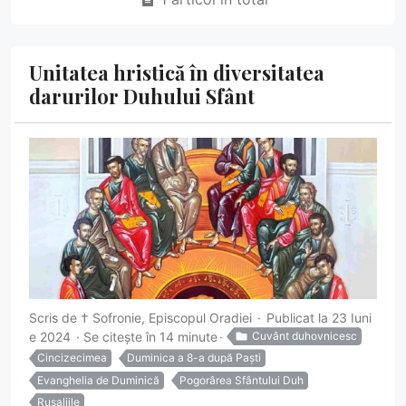
Unitatea hristică în diversitatea
darurilor Duhului Sfânt
Scris de
† Sofronie, Episcopul Oradiei
Publicat la 23 Iuni
e 2024
Se citește în 14 minute
Cuvânt duhovnicesc
Cincizecimea
Duminica a 8-a după Paști
Evanghelia de Duminică
Pogorârea Sfântului Duh
Rusaliile