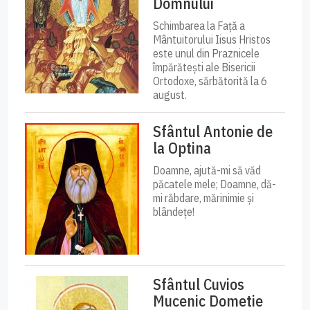
Domnului
Schimbarea la Față a
Mântuitorului Iisus Hristos
este unul din Praznicele
împărătești ale Bisericii
Ortodoxe, sărbătorită la 6
august.
Sfântul Antonie de
la Optina
Doamne, ajută-mi să văd
păcatele mele; Doamne, dă-
mi răbdare, mărinimie şi
blândeţe!
Sfântul Cuvios
Mucenic Dometie