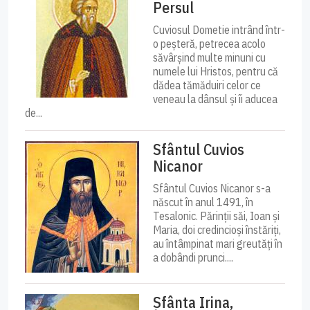
Persul
Cuviosul Dometie intrând într-
o peșteră, petrecea acolo
săvârșind multe minuni cu
numele lui Hristos, pentru că
dădea tămăduiri celor ce
veneau la dânsul și îi aducea
de...
Sfântul Cuvios
Nicanor
Sfântul Cuvios Nicanor s-a
născut în anul 1491, în
Tesalonic. Părinții săi, Ioan și
Maria, doi credincioși înstăriți,
au întâmpinat mari greutăți în
a dobândi prunci....
Sfânta Irina,