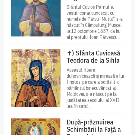
Sfântul Cuvios Pafnutie,
vestit iconar cunoscut cu
numele de Pârvu „Mutul”, s-a
născut în Câmpulung Muscel,
la 12 octombrie 1657, ca fiu
al preotului Ioan Pârvescu...
✝) Sfânta Cuvioasă
Teodora de la Sihla
Această floare
duhovnicească și mireasă a lui
Hristos, pe care a odrăslit-o
pământul binecuvântat al
Moldovei, s-a născut pe la
jumătatea secolului al XVII-
lea, în satul...
După-prăznuirea
Schimbării la Față a