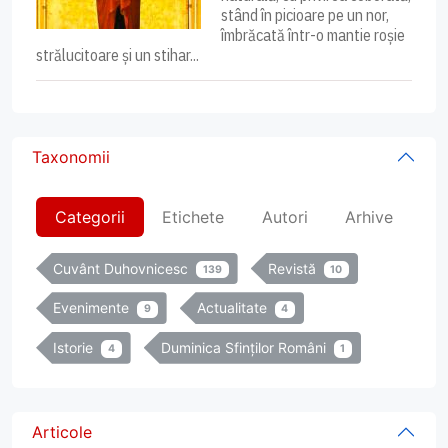
stând în picioare pe un nor,
îmbrăcată într-o mantie roșie
strălucitoare și un stihar...
Taxonomii
Categorii
Etichete
Autori
Arhive
Cuvânt Duhovnicesc
Revistă
139
10
Evenimente
Actualitate
9
4
Istorie
Duminica Sfinților Români
4
1
Articole