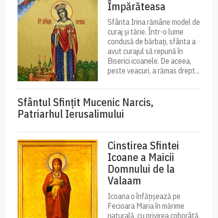
Împărăteasa
Sfânta Irina rămâne model de
curaj și tărie. Într-o lume
condusă de bărbați, sfânta a
avut curajul să repună în
Biserici icoanele. De aceea,
peste veacuri, a rămas drept...
Sfântul Sfinţit Mucenic Narcis,
Patriarhul Ierusalimului
Cinstirea Sfintei
Icoane a Maicii
Domnului de la
Valaam
Icoana o înfățișează pe
Fecioara Maria în mărime
naturală, cu privirea coborâtă,