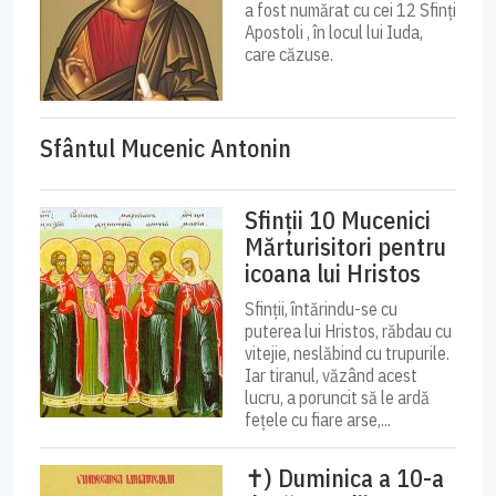
a fost numărat cu cei 12 Sfinți
Apostoli , în locul lui Iuda,
care căzuse.
Sfântul Mucenic Antonin
Sfinții 10 Mucenici
Mărturisitori pentru
icoana lui Hristos
Sfinții, întărindu-se cu
puterea lui Hristos, răbdau cu
vitejie, neslăbind cu trupurile.
Iar tiranul, văzând acest
lucru, a poruncit să le ardă
fețele cu fiare arse,...
✝) Duminica a 10-a