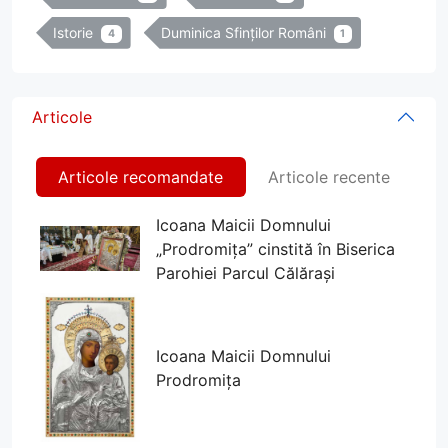
Istorie
Duminica Sfinților Români
4
1
Articole
Articole recomandate
Articole recente
Icoana Maicii Domnului
„Prodromița” cinstită în Biserica
Parohiei Parcul Călărași
Icoana Maicii Domnului
Prodromița