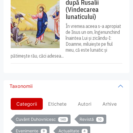
după Rusalii
(Vindecarea
lunaticului)
În vremea aceea s-a apropiat
de Iisus un om, îngenunchind
înaintea Lui și zicându-I:
Doamne, miluiește pe fiul
meu, că este lunatic și
pătimește rău, căci adesea...
Taxonomii
Categorii
Etichete
Autori
Arhive
Cuvânt Duhovnicesc
Revistă
140
10
Evenimente
Actualitate
9
4