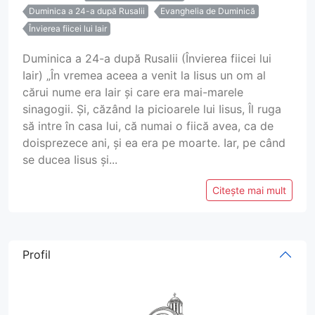
Duminica a 24-a după Rusalii
Evanghelia de Duminică
Învierea fiicei lui Iair
Duminica a 24-a după Rusalii (Învierea fiicei lui
Iair) „În vremea aceea a venit la Iisus un om al
cărui nume era Iair și care era mai-marele
sinagogii. Și, căzând la picioarele lui Iisus, Îl ruga
să intre în casa lui, că numai o fiică avea, ca de
doisprezece ani, și ea era pe moarte. Iar, pe când
se ducea Iisus și...
Citește mai mult
Profil