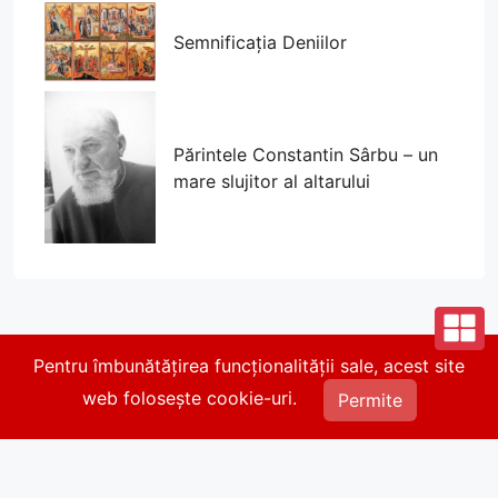
Semnificația Deniilor
Părintele Constantin Sârbu – un
mare slujitor al altarului
Pentru îmbunătățirea funcționalității sale, acest site
© 2026 Parohia Parcul Călărași. Toate drepturile
web folosește cookie-uri.
rezervate.
Permite