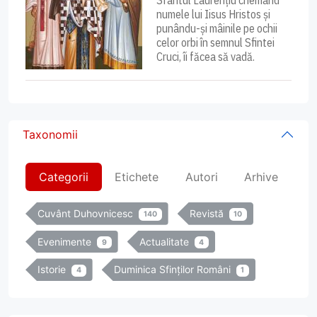
Sfântul Laurențiu chemând
numele lui Iisus Hristos și
punându-și mâinile pe ochii
celor orbi în semnul Sfintei
Cruci, îi făcea să vadă.
Taxonomii
Categorii
Etichete
Autori
Arhive
Cuvânt Duhovnicesc
Revistă
140
10
Evenimente
Actualitate
9
4
Istorie
Duminica Sfinților Români
4
1