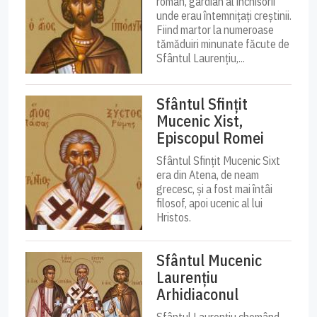
roman, gardian al închisorii
unde erau întemnițați creștinii.
Fiind martor la numeroase
tămăduiri minunate făcute de
Sfântul Laurențiu,...
Sfântul Sfințit
Mucenic Xist,
Episcopul Romei
Sfântul Sfințit Mucenic Sixt
era din Atena, de neam
grecesc, și a fost mai întâi
filosof, apoi ucenic al lui
Hristos.
Sfântul Mucenic
Laurențiu
Arhidiaconul