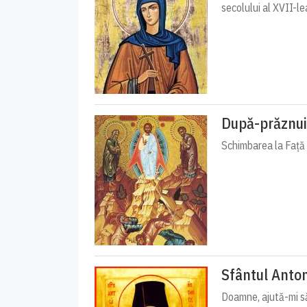
secolului al XVII-lea,
După-prăznui
Schimbarea la Față a
Sfântul Anton
Doamne, ajută-mi să