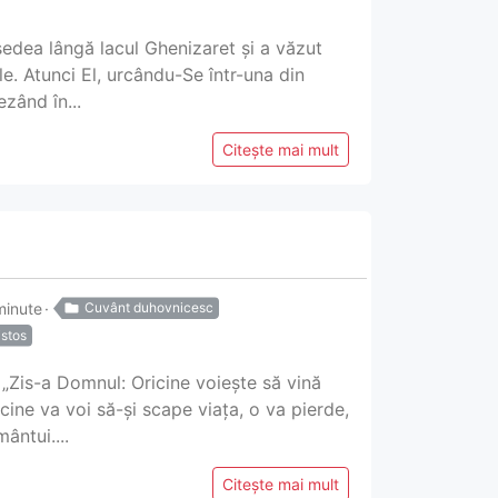
edea lângă lacul Ghenizaret și a văzut
le. Atunci El, urcându-Se într-una din
ezând în...
Citește mai mult
minute
Cuvânt duhovnicesc
istos
 „Zis-a Domnul: Oricine voiește să vină
cine va voi să-și scape viața, o va pierde,
ântui....
Citește mai mult