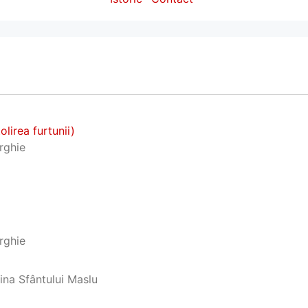
lirea furtunii)
urghie
urghie
aina Sfântului Maslu