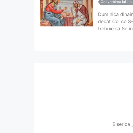
Convorbirea lui Iis
Duminica dinaint
decât Cel ce S-a
trebuie să Se în
Biserica 