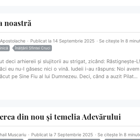
a noastră
ă Apostolache
Publicat la 14 Septembrie 2025
Se citește în 8 minu
inică
Înălțării Sfintei Cruci
 deci arhiereii și slujitorii au strigat, zicând: Răstignește-L!
 căci eu nu-I găsesc nici o vină. Iudeii i-au răspuns: Noi ave
cut pe Sine Fiu al lui Dumnezeu. Deci, când a auzit Pilat...
terea din nou și temelia Adevărului
hail Muscariu
Publicat la 7 Septembrie 2025
Se citește în 8 minut