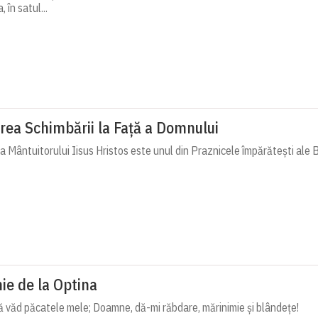
 în satul...
rea Schimbării la Față a Domnului
 Mântuitorului Iisus Hristos este unul din Praznicele împărătești ale Bi
ie de la Optina
 văd păcatele mele; Doamne, dă-mi răbdare, mărinimie şi blândeţe!