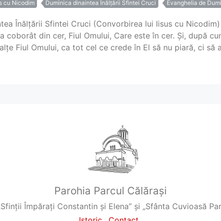
us cu Nicodim
Duminica dinaintea Înălțării Sfintei Cruci
Evanghelia de Dum
ea Înălțării Sfintei Cruci (Convorbirea lui Iisus cu Nicodim
 coborât din cer, Fiul Omului, Care este în cer. Și, după cu
alțe Fiul Omului, ca tot cel ce crede în El să nu piară, ci să a
Parohia Parcul Călărași
„Sfinții Împărați Constantin și Elena” și „Sfânta Cuvioasă P
Istoric
Contact