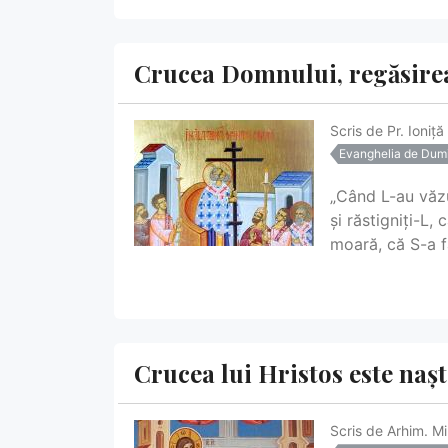
Crucea Domnului, regăsire
Scris de
Pr. Ioniț
Evanghelia de Dum
„Când L-au văzut
și răstigniți-L,
moară, că S-a fă
Crucea lui Hristos este naș
Scris de
Arhim. Mi