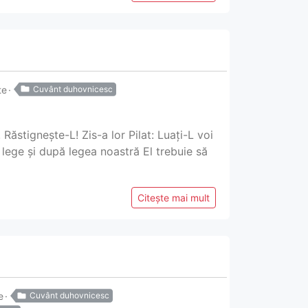
te
Cuvânt duhovnicesc
 Răstignește-L! Zis-a lor Pilat: Luați-L voi
m lege și după legea noastră El trebuie să
Citește mai mult
e
Cuvânt duhovnicesc