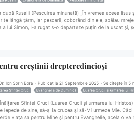
pă Rusalii
Evanghelia de Duminică
Pescuirea minunată
 după Rusalii (Pescuirea minunată) „În vremea aceea Iisus ș
ite lângă țărm, iar pescarii, coborând din ele, spălau mreje
a a lui Simon, l-a rugat s-o depărteze puțin de la uscat și, ș
entru creștinii dreptcredincioși
 Dr. Ion Sorin Bora
Publicat la 21 Septembrie 2025
Se citește în 5 
area Sfintei Cruci
Evanghelia de Duminică
Luarea Crucii și urmarea lui Hr
nălțarea Sfintei Cruci (Luarea Crucii și urmarea lui Hristos)
e lepede de sine, să-și ia crucea și să-Mi urmeze Mie. Căci 
pierde viața sa pentru Mine și pentru Evanghelie, acela o va m