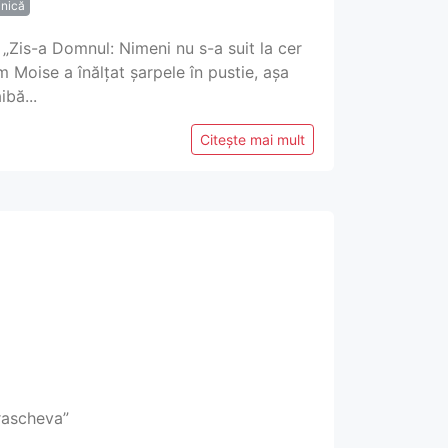
inică
) „Zis-a Domnul: Nimeni nu s-a suit la cer
m Moise a înălțat șarpele în pustie, așa
ibă...
Citește mai mult
arascheva”