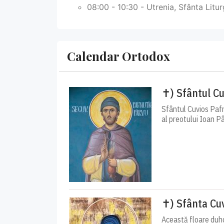
08:00 - 10:30 - Utrenia, Sfânta Litur
Calendar Ortodox
✝) Sfântul Cu
Sfântul Cuvios Pafn
al preotului Ioan Pâ
✝) Sfânta Cuv
Această floare duho