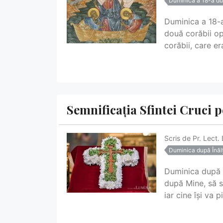
Duminica a 18-a du
Duminica a 18-a
două corăbii opr
corăbii, care er
Semnificația Sfintei Cruci p
Scris de
Pr. Lect.
Duminica după Înălț
Duminica după Î
după Mine, să s
iar cine își va 