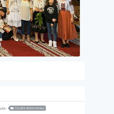
nute
Cuvânt duhovnicesc