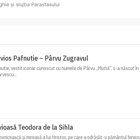
ghie și slujba Parastasului
vios Pafnutie – Pârvu Zugravul
utie, vestit iconar cunoscut cu numele de Pârvu „Mutul”, s-a născut î
rvescu...
ioasă Teodora de la Sihla
vnicească și mireasă a lui Hristos, pe care a odrăslit-o pământul binec