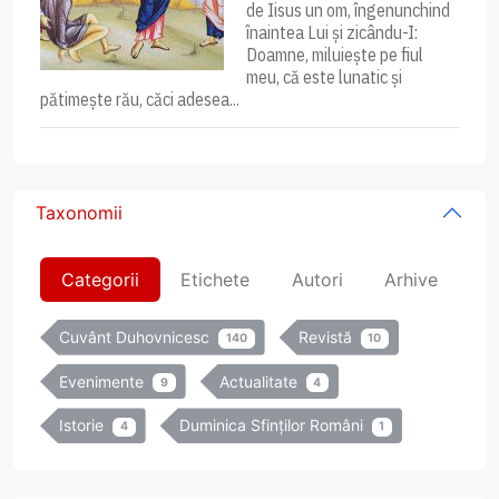
de Iisus un om, îngenunchind
înaintea Lui și zicându-I:
Doamne, miluiește pe fiul
meu, că este lunatic și
pătimește rău, căci adesea...
Taxonomii
Categorii
Etichete
Autori
Arhive
Cuvânt Duhovnicesc
Revistă
140
10
Evenimente
Actualitate
9
4
Istorie
Duminica Sfinților Români
4
1