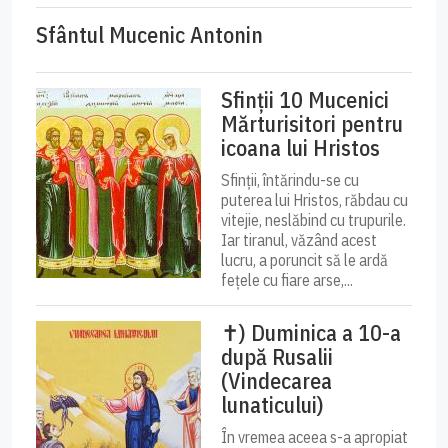
Sfântul Mucenic Antonin
Sfinții 10 Mucenici
Mărturisitori pentru
icoana lui Hristos
Sfinții, întărindu-se cu
puterea lui Hristos, răbdau cu
vitejie, neslăbind cu trupurile.
Iar tiranul, văzând acest
lucru, a poruncit să le ardă
fețele cu fiare arse,...
✝) Duminica a 10-a
după Rusalii
(Vindecarea
lunaticului)
În vremea aceea s-a apropiat