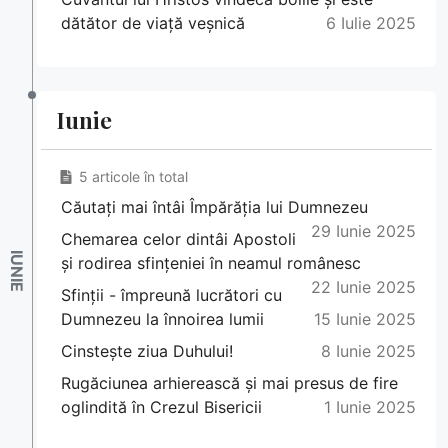
dătător de viață veșnică
6 Iulie 2025
Iunie
5 articole în total
Căutați mai întâi Împărăția lui Dumnezeu
29 Iunie 2025
Chemarea celor dintâi Apostoli
și rodirea sfințeniei în neamul românesc
22 Iunie 2025
Sfinții - împreună lucrători cu
Dumnezeu la înnoirea lumii
15 Iunie 2025
Cinstește ziua Duhului!
8 Iunie 2025
Rugăciunea arhierească și mai presus de fire
oglindită în Crezul Bisericii
1 Iunie 2025