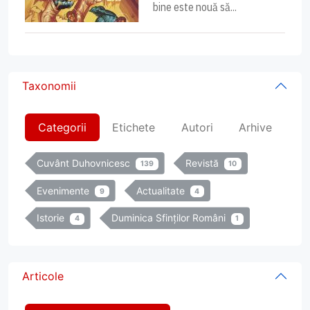
bine este nouă să...
Taxonomii
Categorii
Etichete
Autori
Arhive
Cuvânt Duhovnicesc
Revistă
139
10
Evenimente
Actualitate
9
4
Istorie
Duminica Sfinților Români
4
1
Articole