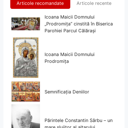
Articole recomandate
Articole recente
Icoana Maicii Domnului
„Prodromița” cinstită în Biserica
Parohiei Parcul Călărași
Icoana Maicii Domnului
Prodromița
Semnificația Deniilor
Părintele Constantin Sârbu – un
mare slujitor al altarului