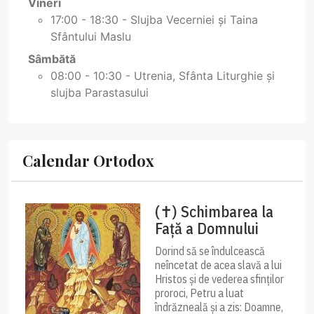
Vineri
17:00 - 18:30 - Slujba Vecerniei și Taina
Sfântului Maslu
Sâmbătă
08:00 - 10:30 - Utrenia, Sfânta Liturghie și
slujba Parastasului
Calendar Ortodox
(✝) Schimbarea la
Față a Domnului
Dorind să se îndulcească
neîncetat de acea slavă a lui
Hristos și de vederea sfinților
proroci, Petru a luat
îndrăzneală și a zis: Doamne,