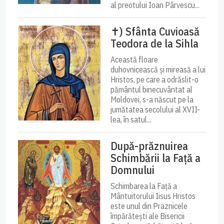
al preotului Ioan Pârvescu...
✝) Sfânta Cuvioasă
Teodora de la Sihla
Această floare
duhovnicească și mireasă a lui
Hristos, pe care a odrăslit-o
pământul binecuvântat al
Moldovei, s-a născut pe la
jumătatea secolului al XVII-
lea, în satul...
După-prăznuirea
Schimbării la Față a
Domnului
Schimbarea la Față a
Mântuitorului Iisus Hristos
este unul din Praznicele
împărătești ale Bisericii