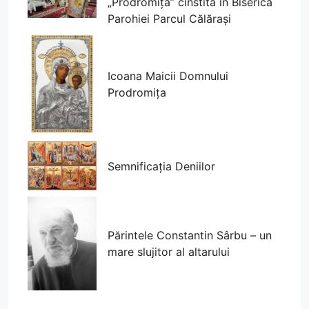
„Prodromița” cinstită în Biserica
Parohiei Parcul Călărași
Icoana Maicii Domnului
Prodromița
Semnificația Deniilor
Părintele Constantin Sârbu – un
mare slujitor al altarului