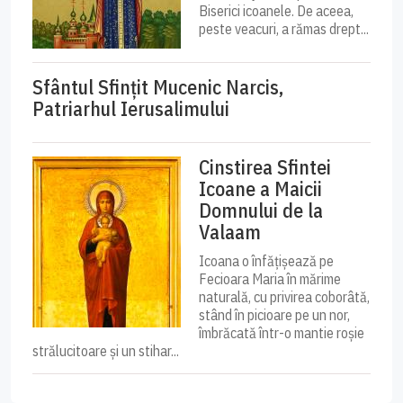
Biserici icoanele. De aceea,
peste veacuri, a rămas drept...
Sfântul Sfinţit Mucenic Narcis,
Patriarhul Ierusalimului
Cinstirea Sfintei
Icoane a Maicii
Domnului de la
Valaam
Icoana o înfățișează pe
Fecioara Maria în mărime
naturală, cu privirea coborâtă,
stând în picioare pe un nor,
îmbrăcată într-o mantie roșie
strălucitoare și un stihar...