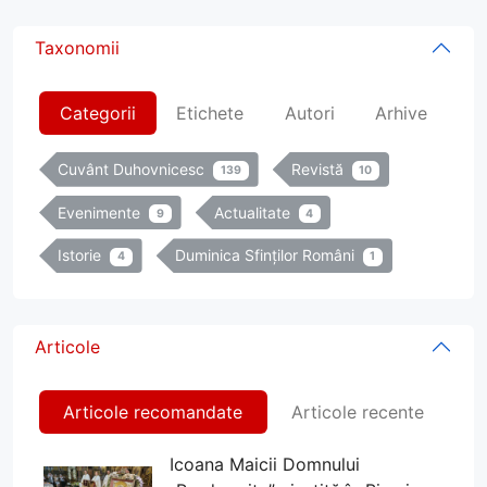
Taxonomii
Categorii
Etichete
Autori
Arhive
Cuvânt Duhovnicesc
Revistă
139
10
Evenimente
Actualitate
9
4
Istorie
Duminica Sfinților Români
4
1
Articole
Articole recomandate
Articole recente
Icoana Maicii Domnului