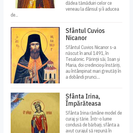
dădea tămăduiri celor ce
veneau la dânsul și îi aducea
de...
Sfântul Cuvios
Nicanor
Sfântul Cuvios Nicanor s-a
născut în anul 1491, în
Tesalonic. Părinții săi, Ioan și
Maria, doi credincioși înstăriți,
au întâmpinat mari greutăți în
a dobândi prunci....
Sfânta Irina,
Împărăteasa
Sfânta Irina rămâne model de
curaj și tărie. Într-o lume
condusă de bărbați, sfânta a
avut curajul să repună în