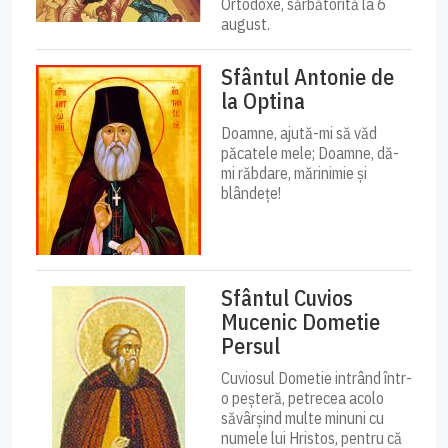
Ortodoxe, sărbătorită la 6
august.
Sfântul Antonie de
la Optina
Doamne, ajută-mi să văd
păcatele mele; Doamne, dă-
mi răbdare, mărinimie şi
blândeţe!
Sfântul Cuvios
Mucenic Dometie
Persul
Cuviosul Dometie intrând într-
o peșteră, petrecea acolo
săvârșind multe minuni cu
numele lui Hristos, pentru că