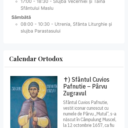
17:00 - 18:30 - Slujba Vecerniei și Taina
Sfântului Maslu
Sâmbătă
08:00 - 10:30 - Utrenia, Sfânta Liturghie și
slujba Parastasului
Calendar Ortodox
✝) Sfântul Cuvios
Pafnutie – Pârvu
Zugravul
Sfântul Cuvios Pafnutie,
vestit iconar cunoscut cu
numele de Pârvu „Mutul”, s-a
născut în Câmpulung Muscel,
la 12 octombrie 1657, ca fiu