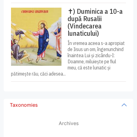
✝) Duminica a 10-a
după Rusalii
(Vindecarea
lunaticului)
În vremea aceea s-a apropiat
de Iisus un om, îngenunchind
înaintea Lui și zicându-I:
Doamne, miluiește pe fiul
meu, că este lunatic și
pătimește rău, căci adesea...
Taxonomies
Archives