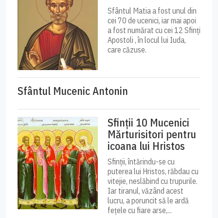
Sfântul Matia a fost unul din
cei 70 de ucenici, iar mai apoi
a fost numărat cu cei 12 Sfinți
Apostoli , în locul lui Iuda,
care căzuse.
Sfântul Mucenic Antonin
Sfinții 10 Mucenici
Mărturisitori pentru
icoana lui Hristos
Sfinții, întărindu-se cu
puterea lui Hristos, răbdau cu
vitejie, neslăbind cu trupurile.
Iar tiranul, văzând acest
lucru, a poruncit să le ardă
fețele cu fiare arse,...