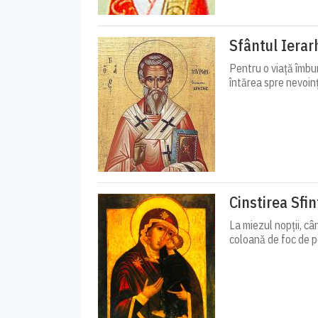
Sfântul Ierar
Pentru o viață îmbun
întărea spre nevoinț
Cinstirea Sfi
La miezul nopții, câ
coloană de foc de pe