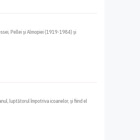
ssei, Pellei și Almopiei (1919-1984) și
ul, luptătorul împotriva icoanelor, și fiind el