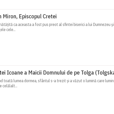
h Miron, Episcopul Cretei
ătățită ca aceasta a fost pus preot al sfintei biserici a lui Dumnezeu ș
ele cele...
ntei Icoane a Maicii Domnului de pe Tolga (Tolgsk
nd toată lumea dormea, sfântul s-a trezit și a văzut o lumină care lumin
 celălalt...