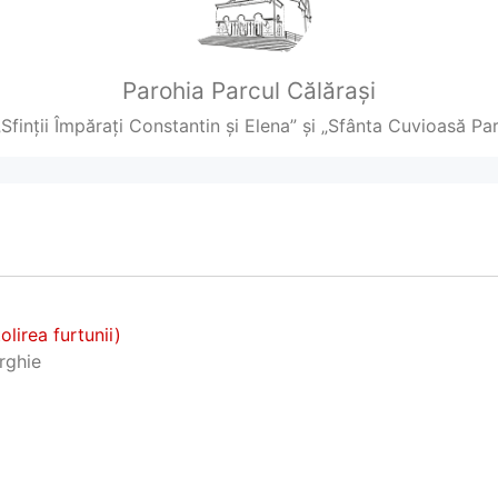
Parohia Parcul Călărași
„Sfinții Împărați Constantin și Elena” și „Sfânta Cuvioasă P
lirea furtunii)
urghie