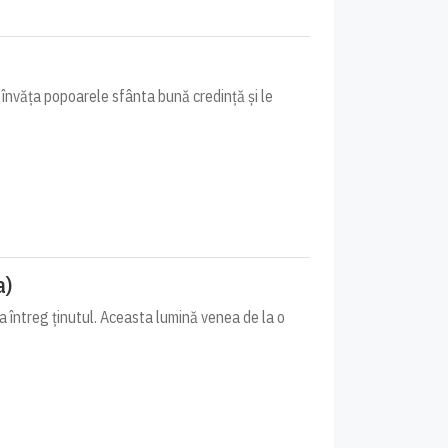
i învăța popoarele sfânta bună credință și le
a)
a întreg ținutul. Aceasta lumină venea de la o