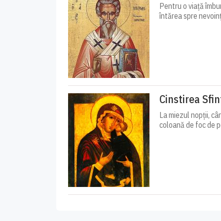
Pentru o viață îmbun
întărea spre nevoinț
Cinstirea Sfi
La miezul nopții, câ
coloană de foc de pe