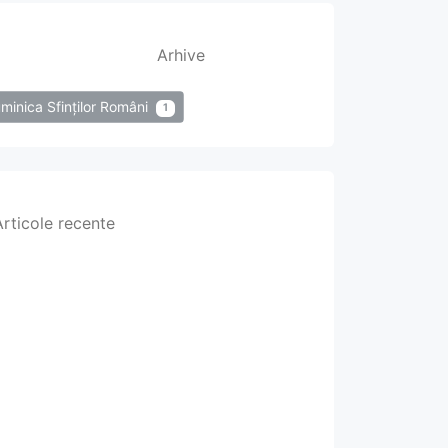
Arhive
minica Sfinților Români
1
Articole recente