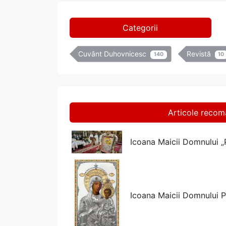
Categorii
Cuvânt Duhovnicesc
Revistă
140
10
Articole reco
Icoana Maicii Domnului „P
Icoana Maicii Domnului 