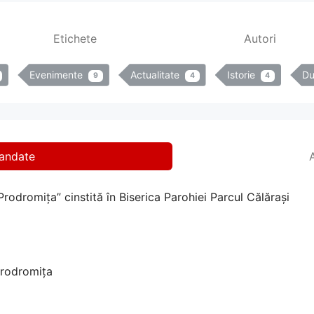
Etichete
Autori
Evenimente
Actualitate
Istorie
Du
9
4
4
mandate
rodromița” cinstită în Biserica Parohiei Parcul Călărași
Prodromița