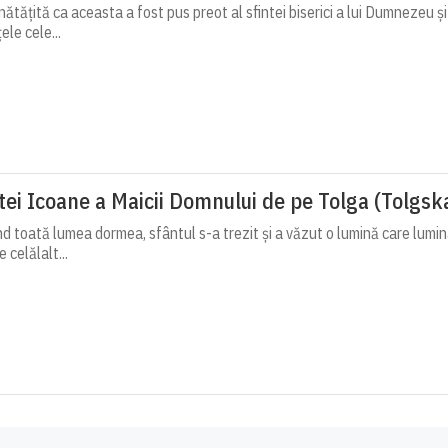
ătățită ca aceasta a fost pus preot al sfintei biserici a lui Dumnezeu ș
ele cele...
ntei Icoane a Maicii Domnului de pe Tolga (Tolgsk
nd toată lumea dormea, sfântul s-a trezit și a văzut o lumină care lumin
 celălalt...