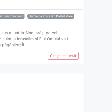
ânt duhovnicesc
Duminica a 5-a din Postul Mare
us a luat la Sine iarăși pe cei
 suim la Ierusalim și Fiul Omului va fi
păgânilor; Îl...
Citește mai mult