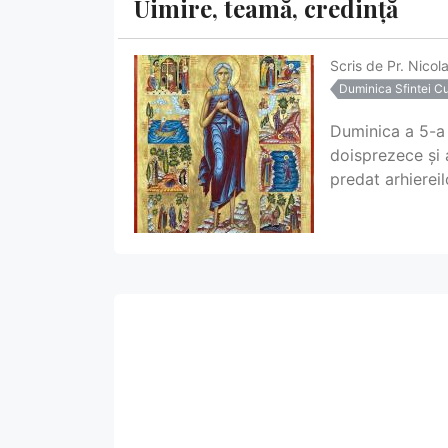
Uimire, teamă, credință
Scris de
Pr. Nicol
Duminica Sfintei C
Duminica a 5-a 
doisprezece și a
predat arhiereil