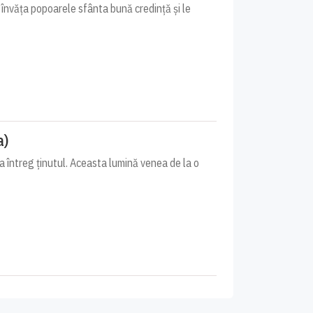
i învăța popoarele sfânta bună credință și le
a)
a întreg ținutul. Aceasta lumină venea de la o