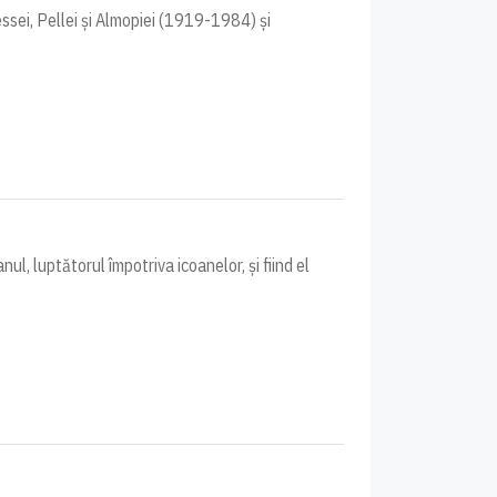
ssei, Pellei și Almopiei (1919-1984) și
ul, luptătorul împotriva icoanelor, și fiind el