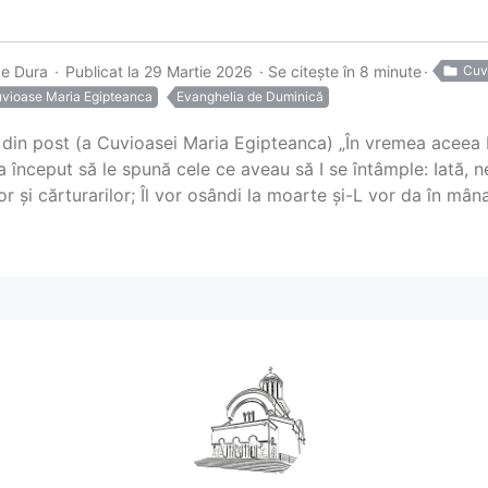
ae Dura
Publicat la 29 Martie 2026
Se citește în 8 minute
Cuv
uvioase Maria Egipteanca
Evanghelia de Duminică
din post (a Cuvioasei Maria Egipteanca) „În vremea aceea Iis
 început să le spună cele ce aveau să I se întâmple: Iată, ne
or și cărturarilor; Îl vor osândi la moarte și-L vor da în mâna 