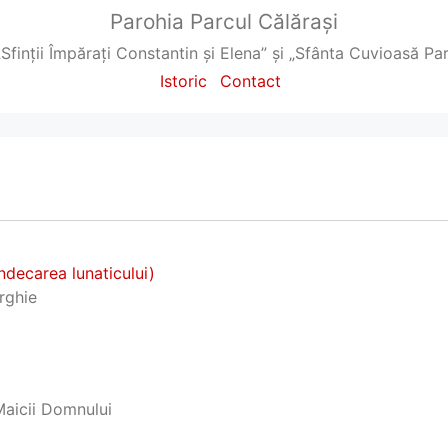
Parohia Parcul Călărași
„Sfinții Împărați Constantin și Elena” și „Sfânta Cuvioasă P
Istoric
Contact
ndecarea lunaticului)
urghie
Maicii Domnului